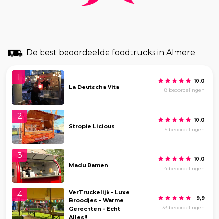
De best beoordeelde foodtrucks in Almere
1
10,0
La Deutscha Vita
8 beoordelingen
2
10,0
Stropie Licious
5 beoordelingen
3
10,0
Madu Ramen
4 beoordelingen
VerTruckelijk - Luxe
4
9,9
Broodjes - Warme
33 beoordelingen
Gerechten - Echt
Alles!!