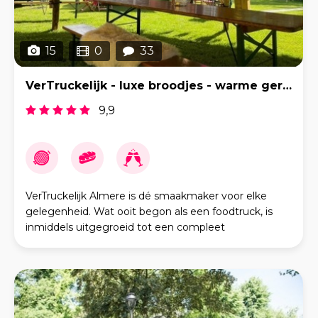
15
0
33
VerTruckelijk - luxe broodjes - warme gerechten - echt alles!!
9,9
VerTruckelijk Almere is dé smaakmaker voor elke
gelegenheid. Wat ooit begon als een foodtruck, is
inmiddels uitgegroeid tot een compleet
cateringconcept met meerdere locaties, een eigen
bezorgplatfor