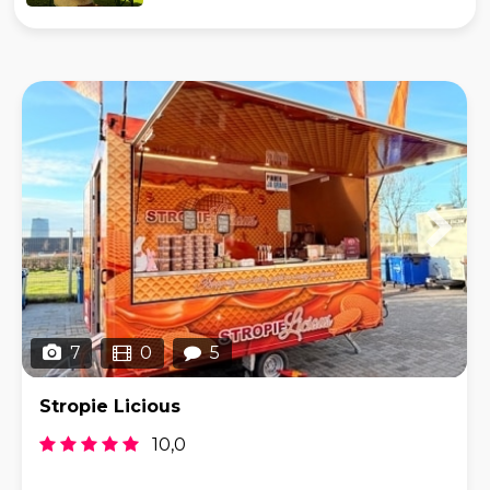
7
0
5
Stropie Licious
10,0