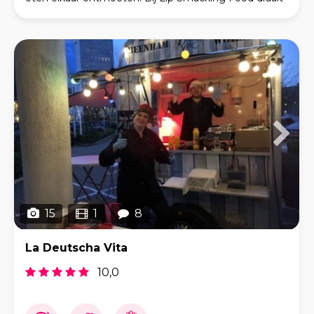
alles om de ervaring van onze gasten. Elk ger
15
1
8
La Deutscha Vita
10,0