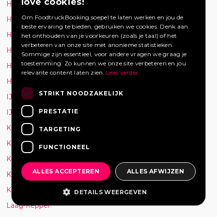
love cookies!
Hoogvliet
Om FoodtruckBooking soepel te laten werken en jou de
Hoogvliet Rotterdam
beste ervaring te bieden, gebruiken we cookies. Denk aan
Horst
het onthouden van je voorkeuren (zoals je taal) of het
verbeteren van onze site met anonieme statistieken.
Houten
Sommige zijn essentieel, voor andere vragen we graag je
toestemming. Zo kunnen we onze site verbeteren en jou
Huissen
relevante content laten zien.
Lees verder
Hurwenen
STRIKT NOODZAKELIJK
IJmuiden
PRESTATIE
IJsselstein
Kalmthout
TARGETING
Kampen
FUNCTIONEEL
Katwijk
ALLES ACCEPTEREN
ALLES AFWIJZEN
Kilder
Krimpen aan den IJssel
DETAILS WEERGEVEN
Laag-Keppel