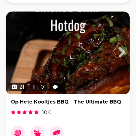
vel. Daar valt niets aan af te doen e
21
0
1
Op Hete Kooltjes BBQ - The Ultimate BBQ
10,0