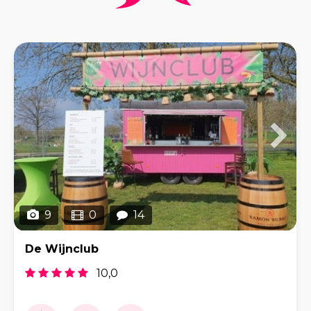
9
0
14
De Wijnclub
10,0