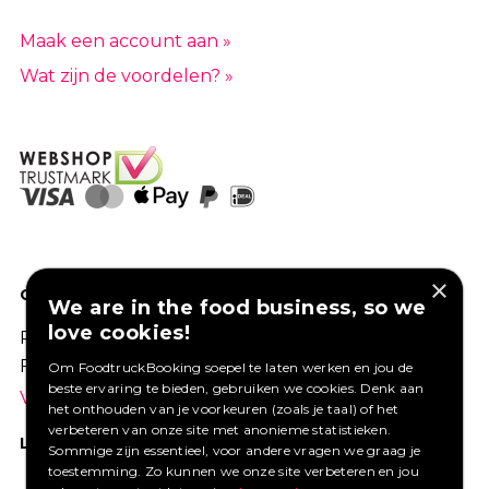
Maak een account aan »
Wat zijn de voordelen? »
×
GOED VERZEKERD ONDERNEMEN?
We are in the food business, so we
love cookies!
Profiteer van een aantrekkelijke premie via
Foodtruckbooking.
Om FoodtruckBooking soepel te laten werken en jou de
beste ervaring te bieden, gebruiken we cookies. Denk aan
Vraag een offerte aan.
het onthouden van je voorkeuren (zoals je taal) of het
verbeteren van onze site met anonieme statistieken.
LIKE ONS OP FACEBOOK
Sommige zijn essentieel, voor andere vragen we graag je
toestemming. Zo kunnen we onze site verbeteren en jou