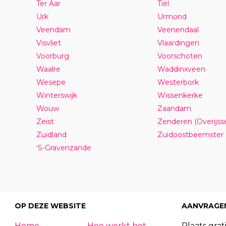
Ter Aar
Tiel
Urk
Urmond
Veendam
Veenendaal
Visvliet
Vlaardingen
Voorburg
Voorschoten
Waalre
Waddinxveen
Wesepe
Westerbork
Winterswijk
Wissenkerke
Wouw
Zaandam
Zeist
Zenderen (Overijsse
Zuidland
Zuidoostbeemster
‘S-Gravenzande
OP DEZE WEBSITE
AANVRAGE
Home
Hoe werkt het
Plaats grati