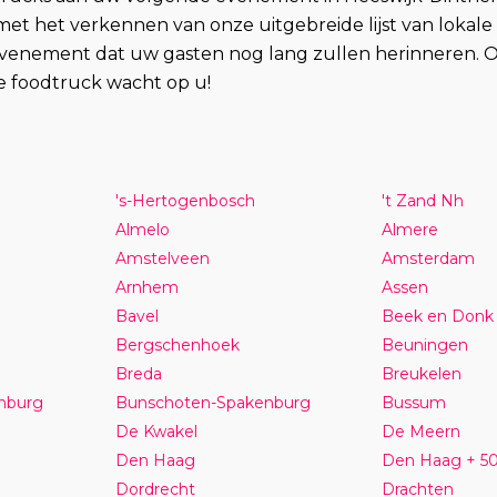
et het verkennen van onze uitgebreide lijst van lokale 
evenement dat uw gasten nog lang zullen herinneren. Of 
te foodtruck wacht op u!
's-Hertogenbosch
't Zand Nh
Almelo
Almere
Amstelveen
Amsterdam
Arnhem
Assen
Bavel
Beek en Donk
Bergschenhoek
Beuningen
Breda
Breukelen
nburg
Bunschoten-Spakenburg
Bussum
De Kwakel
De Meern
Den Haag
Den Haag + 5
Dordrecht
Drachten