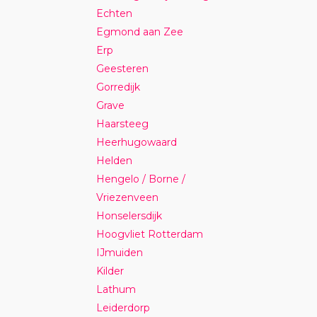
Echten
Egmond aan Zee
Erp
Geesteren
Gorredijk
Grave
Haarsteeg
Heerhugowaard
Helden
Hengelo / Borne /
Vriezenveen
Honselersdijk
Hoogvliet Rotterdam
IJmuiden
Kilder
Lathum
Leiderdorp