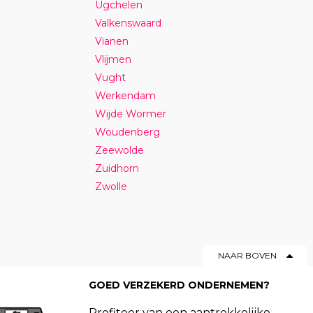
Ugchelen
Valkenswaard
Vianen
Vlijmen
Vught
Werkendam
Wijde Wormer
Woudenberg
Zeewolde
Zuidhorn
Zwolle
NAAR BOVEN
GOED VERZEKERD ONDERNEMEN?
Profiteer van een aantrekkelijke