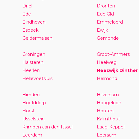
Driel
Dronten
Ede
Ede Gld
Eindhoven
Emmeloord
Esbeek
Ewijk
Geldermalsen
Gemonde
Groningen
Groot-Ammers
Halsteren
Heelweg
Heerlen
Heeswijk Dinther
Hellevoetsluis
Helmond
Hierden
Hilversum
Hoofddorp
Hoogeloon
Horst
Houten
IJsselstein
Kalmthout
Krimpen aan den IJssel
Laag-Keppel
Leerdam
Leersum