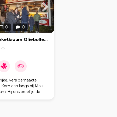
0
0
Mo's Banketkraam Oliebollen Oliebollenkraam
rlijke, vers gemaakte
? Kom dan langs bij Mo's
m! Bij ons proef je de
 passie waarmee we onze
n maken. Mo's Banketkraam
n alleen een foodtruck