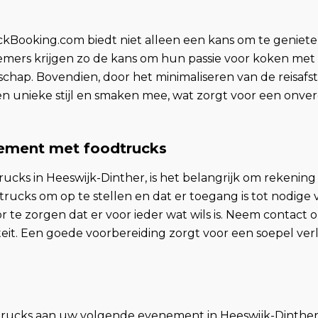
kBooking.com biedt niet alleen een kans om te genieten 
emers krijgen zo de kans om hun passie voor koken met 
hap. Bovendien, door het minimaliseren van de reisafs
 unieke stijl en smaken mee, wat zorgt voor een onverge
nement met foodtrucks
cks in Heeswijk-Dinther, is het belangrijk om rekenin
rucks om op te stellen en dat er toegang is tot nodige v
r te zorgen dat er voor ieder wat wils is. Neem contac
iteit. Een goede voorbereiding zorgt voor een soepel v
trucks aan uw volgende evenement in Heeswijk-Dinther