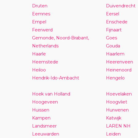
Druten
Duivendrecht
Eemnes
Eersel
Empel
Enschede
Feerwerd
Fijnaart
Gemonde, Noord-Brabant,
Goes
Netherlands
Gouda
Haarle
Haarlem
Heemstede
Heerenveen
Heiloo
Heinenoord
Hendrik-Ido-Ambacht
Hengelo
Hoek van Holland
Hoevelaken
Hoogeveen
Hoogvliet
Huissen
Hurwenen
Kampen
Katwijk
Landsmeer
LAREN NH
Leeuwarden
Leiden