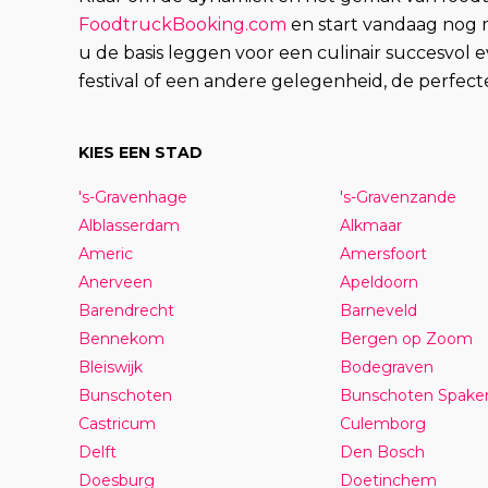
FoodtruckBooking.com
en start vandaag nog m
u de basis leggen voor een culinair succesvol 
festival of een andere gelegenheid, de perfec
KIES EEN STAD
's-Gravenhage
's-Gravenzande
Alblasserdam
Alkmaar
Americ
Amersfoort
Anerveen
Apeldoorn
Barendrecht
Barneveld
Bennekom
Bergen op Zoom
Bleiswijk
Bodegraven
Bunschoten
Bunschoten Spake
Castricum
Culemborg
Delft
Den Bosch
Doesburg
Doetinchem