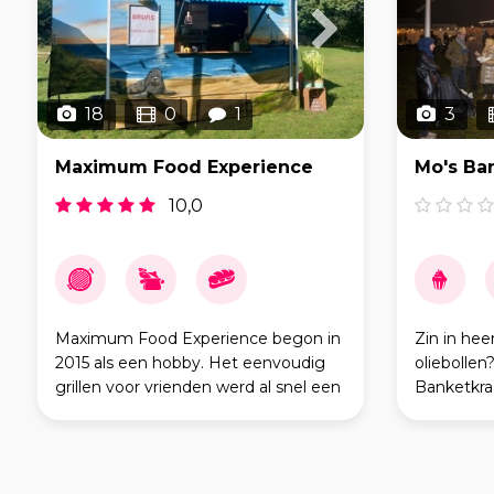
18
0
1
3
Maximum Food Experience
10,0
Maximum Food Experience begon in
Zin in hee
2015 als een hobby. Het eenvoudig
oliebollen
grillen voor vrienden werd al snel een
Banketkraa
cateringservice voor evenementen
liefde en
van vrienden van vrienden en diverse
oliebolle
bedrijven. Door de jaren
is meer da