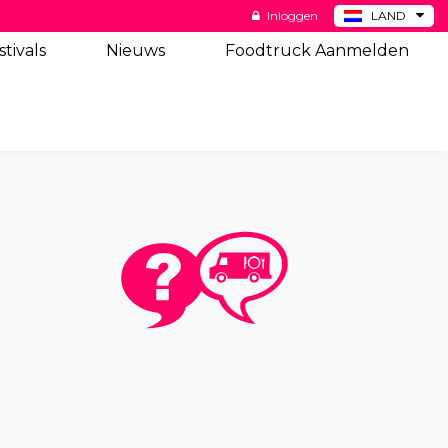
Inloggen
LAND
BE
stivals
Nieuws
Foodtruck Aanmelden
DE
ES
US