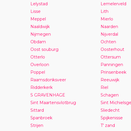
Lelystad
Lemelerveld
Lisse
Lith
Meppel
Mierlo
Naaldwijk
Naarden
Nijmegen
Nijverdal
Obdam
Ochten
Oost souburg
Oosterhout
Otterlo
Ottersum
Overloon
Panningen
Poppel
Prinsenbeek
Raamsdonksveer
Reeuwijk
Ridderkerk
Riel
S GRAVENHAGE
Schagen
Sint Maartensvlotbrug
Sint Michielsge
Sittard
Sliedecht
Spanbroek
Spijkenisse
Strijen
T' zand