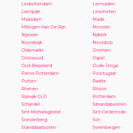
Leidschendam
Leimuiden
Liempde
Linschoten
Maasdam
Made
Millingen Aan De Rijn
Monster
Nijewier
Nijkerk
Noordwijk
Nootdorp
Oldemarkt
Ommen
Oostwoud
Ospel
Oud-Beijerland
Oude Tonge
Pernis Rotterdam
Poortugaal
Putten
Raalte
Rhenen
Rhoon
Rijswijk GLD
Rotterdam
Schijndel
Sibrandabuorren
Sint-Michielsgestel
Sint-Oedenrode
Soesterberg
Son
Standdaarbuiten
Steenbergen