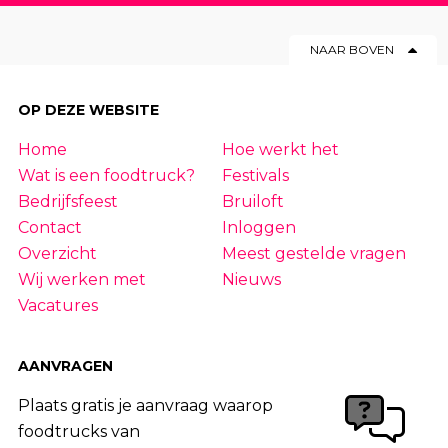
12
|
13
|
14
|
15
|
16
|
17
|
18
|
19
|
20
|
NAAR BOVEN
21
|
22
|
23
|
24
|
25
|
26
|
27
|
28
|
29
|
30
|
31
|
32
|
33
|
34
|
35
|
36
|
37
|
OP DEZE WEBSITE
38
|
39
|
40
|
41
|
42
|
43
|
44
|
45
|
Home
Hoe werkt het
46
|
47
|
48
|
49
|
50
|
51
|
52
|
53
|
54
Wat is een foodtruck?
Festivals
|
55
|
56
|
57
|
58
|
59
|
60
|
61
|
62
|
63
Bedrijfsfeest
Bruiloft
Contact
Inloggen
Overzicht
Meest gestelde vragen
Wij werken met
Nieuws
Vacatures
AANVRAGEN
Plaats gratis je aanvraag waarop
foodtrucks van