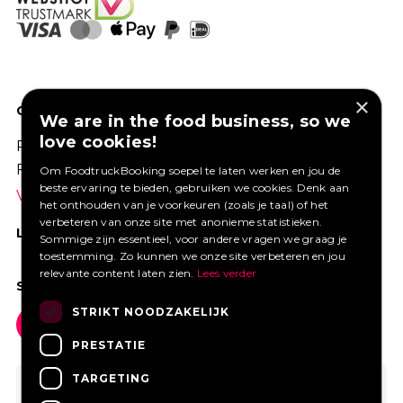
×
GOED VERZEKERD ONDERNEMEN?
We are in the food business, so we
love cookies!
Profiteer van een aantrekkelijke premie via
Foodtruckbooking.
Om FoodtruckBooking soepel te laten werken en jou de
beste ervaring te bieden, gebruiken we cookies. Denk aan
Vraag een offerte aan.
het onthouden van je voorkeuren (zoals je taal) of het
verbeteren van onze site met anonieme statistieken.
LIKE ONS OP FACEBOOK
Sommige zijn essentieel, voor andere vragen we graag je
toestemming. Zo kunnen we onze site verbeteren en jou
relevante content laten zien.
Lees verder
SOCIAL MEDIA
STRIKT NOODZAKELIJK
PRESTATIE
TARGETING