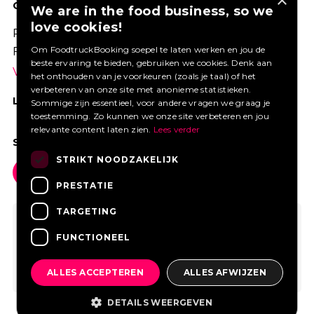
×
GOED VERZEKERD ONDERNEMEN?
We are in the food business, so we
love cookies!
Profiteer van een aantrekkelijke premie via
Om FoodtruckBooking soepel te laten werken en jou de
Foodtruckbooking.
beste ervaring te bieden, gebruiken we cookies. Denk aan
Vraag een offerte aan.
het onthouden van je voorkeuren (zoals je taal) of het
verbeteren van onze site met anonieme statistieken.
LIKE ONS OP FACEBOOK
Sommige zijn essentieel, voor andere vragen we graag je
toestemming. Zo kunnen we onze site verbeteren en jou
relevante content laten zien.
Lees verder
SOCIAL MEDIA
STRIKT NOODZAKELIJK
PRESTATIE
TARGETING
FUNCTIONEEL
ALLES ACCEPTEREN
ALLES AFWIJZEN
DETAILS WEERGEVEN