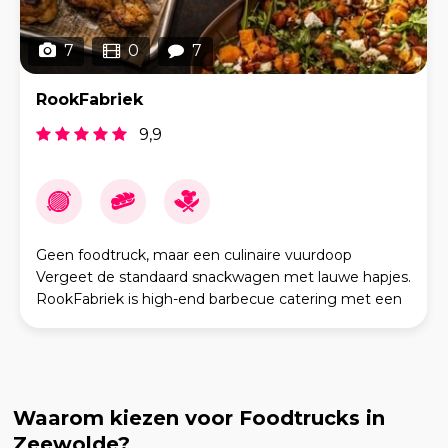
7
0
7
RookFabriek
9,9
Geen foodtruck, maar een culinaire vuurdoop
Vergeet de standaard snackwagen met lauwe hapjes.
RookFabriek is high-end barbecue catering met een
rauw randje. Ik kom niet alleen om buiken te vullen, ik
Waarom kiezen voor Foodtrucks in
Zeewolde?