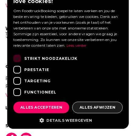
love cookies!
Wat zijn de voordelen? »
Om FoodtruckBooking soepel te laten werken en jou de
beste ervaring te bieden, gebruiken we cookies. Denk aan
het onthouden van je voorkeuren (zoals je taal) of het
verbeteren van onze site met anonieme statistieken.
Sommige zijn essentieel, voor andere vragen we graag je
toestemming. Zo kunnen we onze site verbeteren en jou
relevante content laten zien.
Lees verder
STRIKT NOODZAKELIJK
GOED VERZEKERD ONDERNEMEN?
PRESTATIE
Profiteer van een aantrekkelijke premie via
TARGETING
Foodtruckbooking.
FUNCTIONEEL
Vraag een offerte aan.
ALLES ACCEPTEREN
ALLES AFWIJZEN
LIKE ONS OP FACEBOOK
DETAILS WEERGEVEN
SOCIAL MEDIA