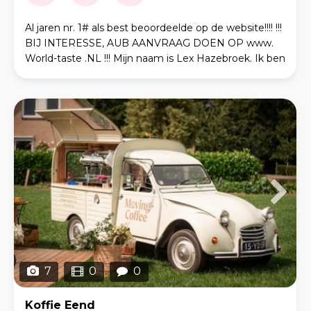
Al jaren nr. 1# als best beoordeelde op de website!!!! !!!
BIJ INTERESSE, AUB AANVRAAG DOEN OP www.
World-taste .NL !!! Mijn naam is Lex Hazebroek. Ik ben
geboren en getogen in Amersfoort en heb v
7
0
0
Koffie Eend