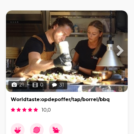
21
0
31
Worldtaste:opdepoffer/tap/borrel/bbq
10,0