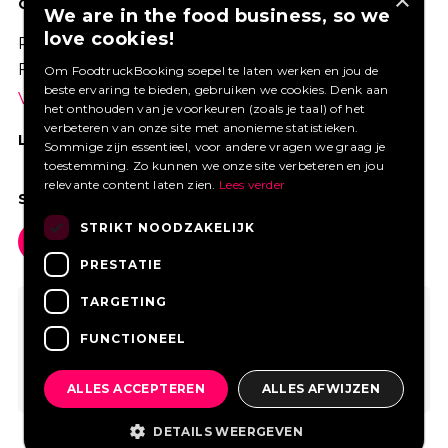
×
GOED VERZEKERD ONDERNEMEN?
We are in the food business, so we
love cookies!
Profiteer van een aantrekkelijke premie via
Foodtruckbooking.
Om FoodtruckBooking soepel te laten werken en jou de
beste ervaring te bieden, gebruiken we cookies. Denk aan
Vraag een offerte aan.
het onthouden van je voorkeuren (zoals je taal) of het
verbeteren van onze site met anonieme statistieken.
LIKE ONS OP FACEBOOK
Sommige zijn essentieel, voor andere vragen we graag je
toestemming. Zo kunnen we onze site verbeteren en jou
relevante content laten zien.
Lees verder
SOCIAL MEDIA
STRIKT NOODZAKELIJK
PRESTATIE
TARGETING
FUNCTIONEEL
ALLES ACCEPTEREN
ALLES AFWIJZEN
DETAILS WEERGEVEN