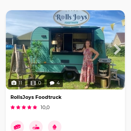
11
0
4
RollsJoys Foodtruck
10,0