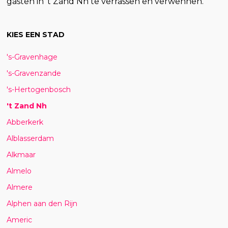
gasten in 't Zand Nh te verrassen en verwennen.
KIES EEN STAD
's-Gravenhage
's-Gravenzande
's-Hertogenbosch
't Zand Nh
Abberkerk
Alblasserdam
Alkmaar
Almelo
Almere
Alphen aan den Rijn
Americ