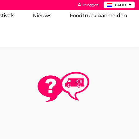
Inloggen
LAND
BE
stivals
Nieuws
Foodtruck Aanmelden
DE
ES
US