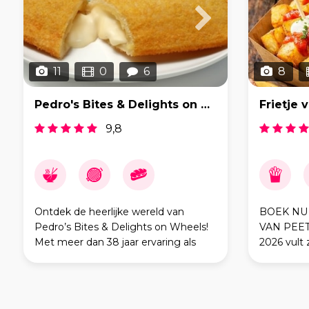
11
0
6
8
Pedro's Bites & Delights on weels
Frietje 
9,8
Ontdek de heerlijke wereld van
BOEK NU 
Pedro’s Bites & Delights on Wheels!
VAN PEET 
Met meer dan 38 jaar ervaring als
2026 vult z
professional in de keuken, heeft
zijn van ge
Pedro zijn culinaire kunsten naar de
lekker ete
straten gebracht met zijn m
“Frietje v