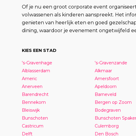
Of je nu een groot corporate event organiseert 
volwassenen als kinderen aanspreekt. Het info
genieten van heerlijk eten en goed gezelscha
dining, waardoor je evenement ongetwijfeld e
KIES EEN STAD
's-Gravenhage
's-Gravenzande
Alblasserdam
Alkmaar
Americ
Amersfoort
Anerveen
Apeldoorn
Barendrecht
Barneveld
Bennekom
Bergen op Zoom
Bleiswijk
Bodegraven
Bunschoten
Bunschoten Spake
Castricum
Culemborg
Delft
Den Bosch