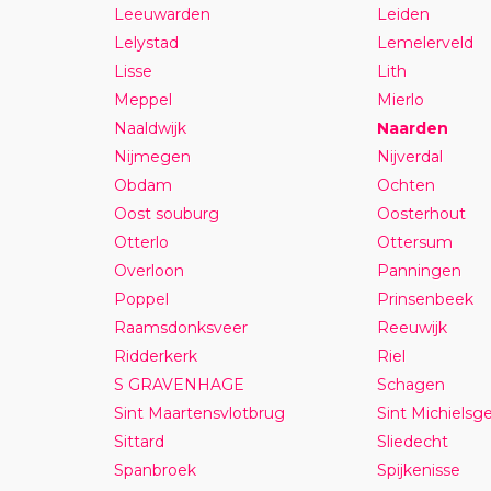
Leeuwarden
Leiden
Lelystad
Lemelerveld
Lisse
Lith
Meppel
Mierlo
Naaldwijk
Naarden
Nijmegen
Nijverdal
Obdam
Ochten
Oost souburg
Oosterhout
Otterlo
Ottersum
Overloon
Panningen
Poppel
Prinsenbeek
Raamsdonksveer
Reeuwijk
Ridderkerk
Riel
S GRAVENHAGE
Schagen
Sint Maartensvlotbrug
Sint Michielsge
Sittard
Sliedecht
Spanbroek
Spijkenisse