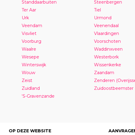
Standdaarbuiten
Steenbergen
Ter Aar
Tiel
Urk
Urmond
Veendam
Veenendaal
Visvliet
Vlaardingen
Voorburg
Voorschoten
Waalre
Waddinxveen
Wesepe
Westerbork
Winterswijk
Wissenkerke
Wouw
Zaandam
Zeist
Zenderen (Overijsse
Zuidland
Zuidoostbeemster
‘S-Gravenzande
OP DEZE WEBSITE
AANVRAGE