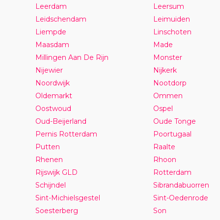
Leerdam
Leersum
Leidschendam
Leimuiden
Liempde
Linschoten
Maasdam
Made
Millingen Aan De Rijn
Monster
Nijewier
Nijkerk
Noordwijk
Nootdorp
Oldemarkt
Ommen
Oostwoud
Ospel
Oud-Beijerland
Oude Tonge
Pernis Rotterdam
Poortugaal
Putten
Raalte
Rhenen
Rhoon
Rijswijk GLD
Rotterdam
Schijndel
Sibrandabuorren
Sint-Michielsgestel
Sint-Oedenrode
Soesterberg
Son