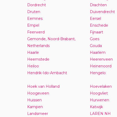
Dordrecht
Drachten
Druten
Duivendrecht
Eemnes
Eersel
Empel
Enschede
Feerwerd
Fijnaart
Gemonde, Noord-Brabant,
Goes
Netherlands
Gouda
Haarle
Haarlem
Heemstede
Heerenveen
Heiloo
Heinenoord
Hendrik-Ido-Ambacht
Hengelo
Hoek van Holland
Hoevelaken
Hoogeveen
Hoogvliet
Huissen
Hurwenen
Kampen
Katwijk
Landsmeer
LAREN NH