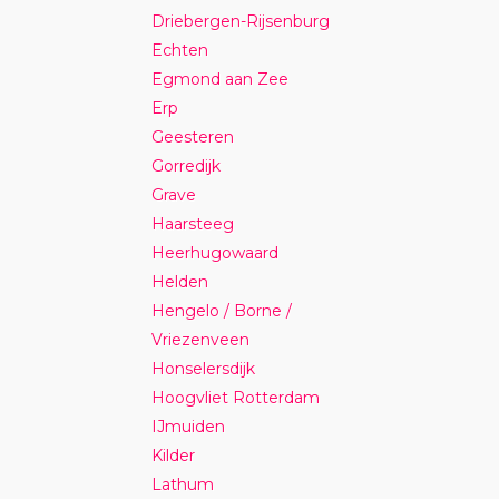
Driebergen-Rijsenburg
Echten
Egmond aan Zee
Erp
Geesteren
Gorredijk
Grave
Haarsteeg
Heerhugowaard
Helden
Hengelo / Borne /
Vriezenveen
Honselersdijk
Hoogvliet Rotterdam
IJmuiden
Kilder
Lathum