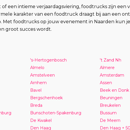
of een intieme verjaardagsviering, foodtrucks zijn een v
rmele karakter van een foodtruck draagt bij aan een ont
p. Met foodtrucks op jouw evenement in Naarden kun je 
en groot succes wordt.
's-Hertogenbosch
't Zand Nh
Almelo
Almere
Amstelveen
Amsterdam
Arnhem
Assen
Bavel
Beek en Donk
Bergschenhoek
Beuningen
Breda
Breukelen
nburg
Bunschoten-Spakenburg
Bussum
De Kwakel
De Meern
Den Haag
Den Haag + 5