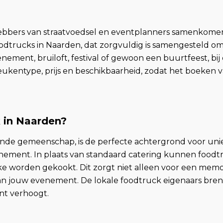
ebbers van straatvoedsel en eventplanners samenkomen
odtrucks in Naarden, dat zorgvuldig is samengesteld om 
ement, bruiloft, festival of gewoon een buurtfeest, bij 
eukentype, prijs en beschikbaarheid, zodat het boeken v
 in Naarden?
isende gemeenschap, is de perfecte achtergrond voor 
venement. In plaats van standaard catering kunnen food
ekke worden gekookt. Dit zorgt niet alleen voor een mem
 van jouw evenement. De lokale foodtruck eigenaars bren
nt verhoogt.