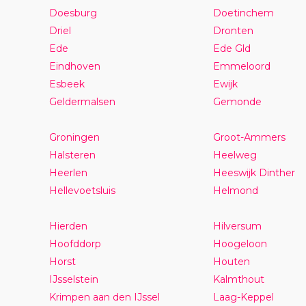
Doesburg
Doetinchem
Driel
Dronten
Ede
Ede Gld
Eindhoven
Emmeloord
Esbeek
Ewijk
Geldermalsen
Gemonde
Groningen
Groot-Ammers
Halsteren
Heelweg
Heerlen
Heeswijk Dinther
Hellevoetsluis
Helmond
Hierden
Hilversum
Hoofddorp
Hoogeloon
Horst
Houten
IJsselstein
Kalmthout
Krimpen aan den IJssel
Laag-Keppel