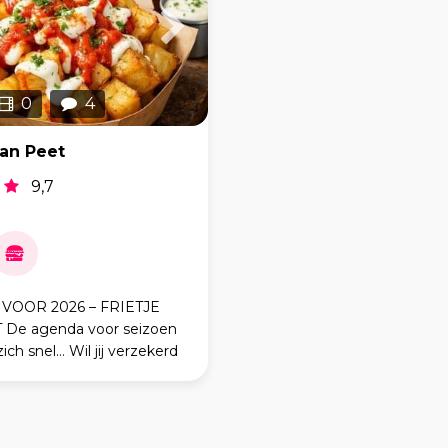
0
4
van Peet
9,7
VOOR 2026 – FRIETJE
De agenda voor seizoen
ich snel… Wil jij verzekerd
zelligheid, kwaliteit én
n op jouw event? Dan is
an Peet” p