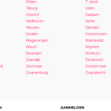
Strijen
T' zand
Tilburg
Uden
Utrecht
Vaassen
Veldhoven
Venlo
Vleuten
Vlierden
Vorden
Vriezenveen
Wageningen
Warnsveld
Weurt
Wijchen
Woerden
Workum
Zaandijk
Zandvoort
l)
Zevenaar
Zoetermeer
Zwanenburg
Zwijndrecht
N
AANMELDEN