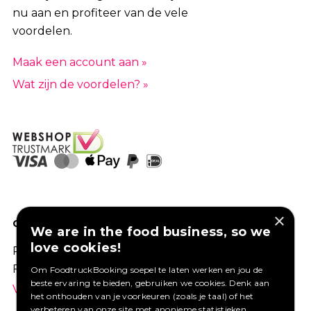
nu aan en profiteer van de vele
voordelen.
Maak een account aan »
Wat zijn de voordelen? »
×
GOED VERZEKERD ONDERNEMEN?
We are in the food business, so we
love cookies!
Profiteer van een aantrekkelijke premie via
Foodtruckbooking.
Om FoodtruckBooking soepel te laten werken en jou de
beste ervaring te bieden, gebruiken we cookies. Denk aan
Vraag een offerte aan.
het onthouden van je voorkeuren (zoals je taal) of het
verbeteren van onze site met anonieme statistieken.