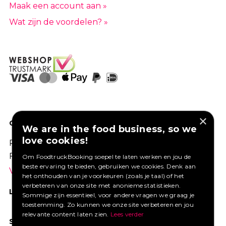
Maak een account aan »
Wat zijn de voordelen? »
×
GOED VERZEKERD ONDERNEMEN?
We are in the food business, so we
love cookies!
Profiteer van een aantrekkelijke premie via
Foodtruckbooking.
Om FoodtruckBooking soepel te laten werken en jou de
beste ervaring te bieden, gebruiken we cookies. Denk aan
Vraag een offerte aan.
het onthouden van je voorkeuren (zoals je taal) of het
verbeteren van onze site met anonieme statistieken.
LIKE ONS OP FACEBOOK
Sommige zijn essentieel, voor andere vragen we graag je
toestemming. Zo kunnen we onze site verbeteren en jou
relevante content laten zien.
Lees verder
SOCIAL MEDIA