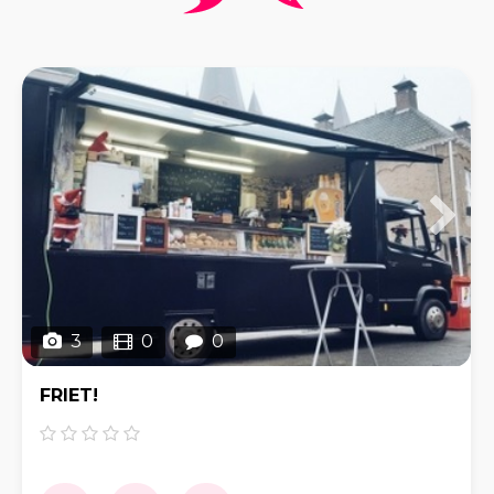
3
0
0
FRIET!