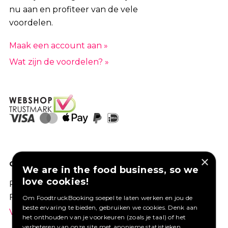
nu aan en profiteer van de vele
voordelen.
Maak een account aan »
Wat zijn de voordelen? »
×
GOED VERZEKERD ONDERNEMEN?
We are in the food business, so we
love cookies!
Profiteer van een aantrekkelijke premie via
Foodtruckbooking.
Om FoodtruckBooking soepel te laten werken en jou de
beste ervaring te bieden, gebruiken we cookies. Denk aan
Vraag een offerte aan.
het onthouden van je voorkeuren (zoals je taal) of het
verbeteren van onze site met anonieme statistieken.