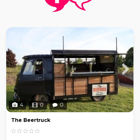
4
0
0
The Beertruck