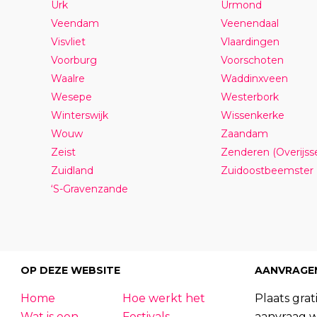
Urk
Urmond
Veendam
Veenendaal
Visvliet
Vlaardingen
Voorburg
Voorschoten
Waalre
Waddinxveen
Wesepe
Westerbork
Winterswijk
Wissenkerke
Wouw
Zaandam
Zeist
Zenderen (Overijsse
Zuidland
Zuidoostbeemster
‘S-Gravenzande
OP DEZE WEBSITE
AANVRAGE
Home
Hoe werkt het
Plaats grati
Wat is een
Festivals
aanvraag 