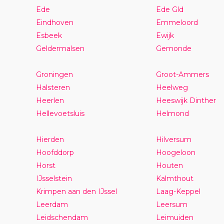
Ede
Ede Gld
Eindhoven
Emmeloord
Esbeek
Ewijk
Geldermalsen
Gemonde
Groningen
Groot-Ammers
Halsteren
Heelweg
Heerlen
Heeswijk Dinther
Hellevoetsluis
Helmond
Hierden
Hilversum
Hoofddorp
Hoogeloon
Horst
Houten
IJsselstein
Kalmthout
Krimpen aan den IJssel
Laag-Keppel
Leerdam
Leersum
Leidschendam
Leimuiden