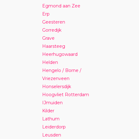
Egmond aan Zee
Erp
Geesteren
Gorredijk
Grave
Haarsteeg
Heerhugowaard
Helden
Hengelo / Borne /
Vriezenveen
Honselersdijk
Hoogvliet Rotterdam
IJmuiden
Kilder
Lathum
Leiderdorp
Leusden