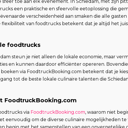
feer toe aan elk evenement. In Schiedam, met zijn pitto
cks een praktische en sfeervolle eetoplossing die gema
eëvenaarde verscheidenheid aan smaken die alle gaste
e flexibiliteit van foodtrucks betekent dat je altijd het j
le foodtrucks
edam steun je niet alleen de lokale economie, maar vermi
ies en kunnen daardoor efficiënter opereren. Bovendien
k boeken via FoodtruckBooking.com betekent dat je ki
ang tot de beste lokale culinaire talenten die Schiedam
et FoodtruckBooking.com
oodtrucks via
FoodtruckBooking.com
, waarom niet beg
et eenvoudig om de diverse culinaire mogelijkheden te 
 en begin met het samenstellen van een onvergetelijke c