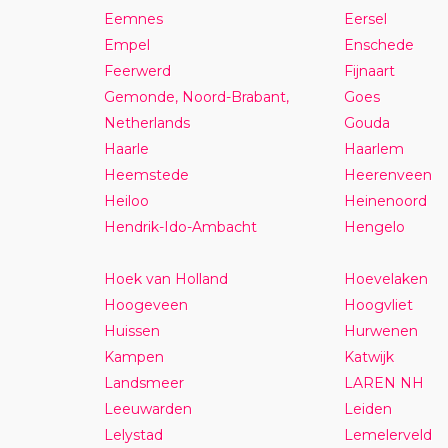
Eemnes
Eersel
Empel
Enschede
Feerwerd
Fijnaart
Gemonde, Noord-Brabant,
Goes
Netherlands
Gouda
Haarle
Haarlem
Heemstede
Heerenveen
Heiloo
Heinenoord
Hendrik-Ido-Ambacht
Hengelo
Hoek van Holland
Hoevelaken
Hoogeveen
Hoogvliet
Huissen
Hurwenen
Kampen
Katwijk
Landsmeer
LAREN NH
Leeuwarden
Leiden
Lelystad
Lemelerveld