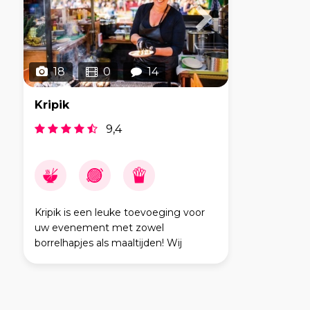
18
0
14
Kripik
9,4
Kripik is een leuke toevoeging voor
uw evenement met zowel
borrelhapjes als maaltijden! Wij
werken met verse ingrediënten en
maken zoveel mogelijk zelf. Kripik is
een 'open keuken' foodtruck in Indo