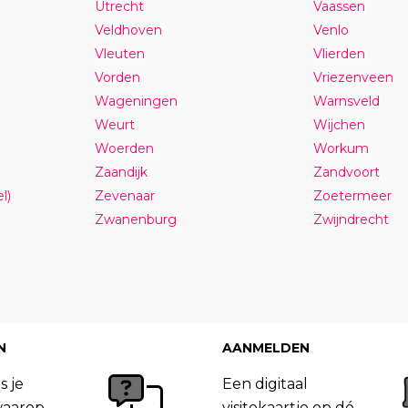
Utrecht
Vaassen
Veldhoven
Venlo
Vleuten
Vlierden
Vorden
Vriezenveen
Wageningen
Warnsveld
Weurt
Wijchen
Woerden
Workum
Zaandijk
Zandvoort
l)
Zevenaar
Zoetermeer
Zwanenburg
Zwijndrecht
N
AANMELDEN
s je
Een digitaal
waarop
visitekaartje op dé