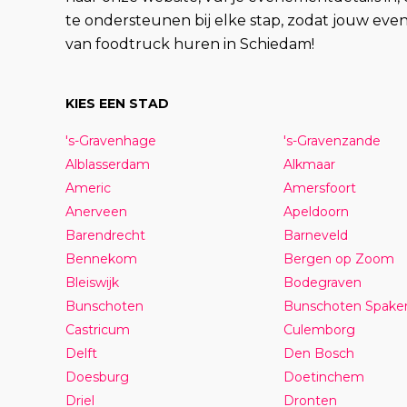
te ondersteunen bij elke stap, zodat jouw ev
van foodtruck huren in Schiedam!
KIES EEN STAD
's-Gravenhage
's-Gravenzande
Alblasserdam
Alkmaar
Americ
Amersfoort
Anerveen
Apeldoorn
Barendrecht
Barneveld
Bennekom
Bergen op Zoom
Bleiswijk
Bodegraven
Bunschoten
Bunschoten Spake
Castricum
Culemborg
Delft
Den Bosch
Doesburg
Doetinchem
Driel
Dronten