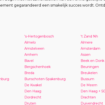
enement gegarandeerd een smakelijk succes wordt. Ontd
's-Hertogenbosch
't Zand Nh
Almelo
Almere
Amstelveen
Amsterdam
Arnhem
Assen
Bavel
Beek en Donk
Bergschenhoek
Beuningen
Breda
Breukelen
nburg
Bunschoten-Spakenburg
Bussum
De Kwakel
De Meern
Den Haag
Den Haag + 5
Dordrecht
Drachten
Druten
Duivendrecht