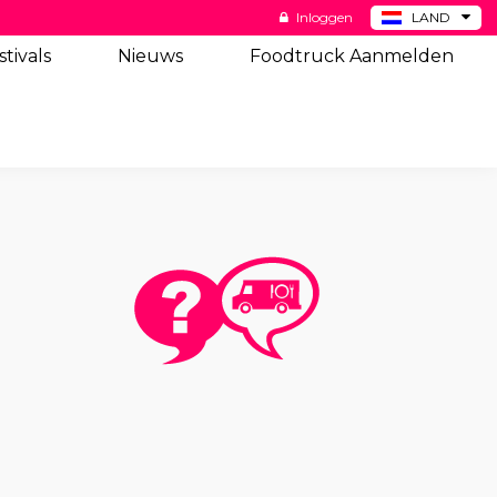
Inloggen
LAND
BE
stivals
Nieuws
Foodtruck Aanmelden
DE
ES
US