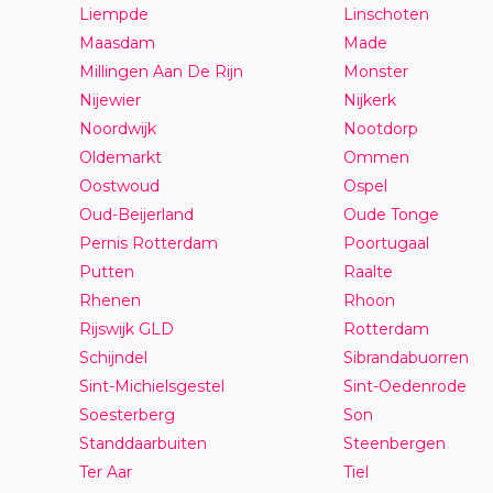
Liempde
Linschoten
Maasdam
Made
Millingen Aan De Rijn
Monster
Nijewier
Nijkerk
Noordwijk
Nootdorp
Oldemarkt
Ommen
Oostwoud
Ospel
Oud-Beijerland
Oude Tonge
Pernis Rotterdam
Poortugaal
Putten
Raalte
Rhenen
Rhoon
Rijswijk GLD
Rotterdam
Schijndel
Sibrandabuorren
Sint-Michielsgestel
Sint-Oedenrode
Soesterberg
Son
Standdaarbuiten
Steenbergen
Ter Aar
Tiel