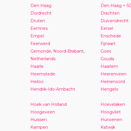
Den Haag
Den Haag + 5
Dordrecht
Drachten
Druten
Duivendrecht
Eemnes
Eersel
Empel
Enschede
Feerwerd
Fijnaart
Gemonde, Noord-Brabant,
Goes
Netherlands
Gouda
Haarle
Haarlem
Heemstede
Heerenveen
Heiloo
Heinenoord
Hendrik-Ido-Ambacht
Hengelo
Hoek van Holland
Hoevelaken
Hoogeveen
Hoogvliet
Huissen
Hurwenen
Kampen
Katwijk