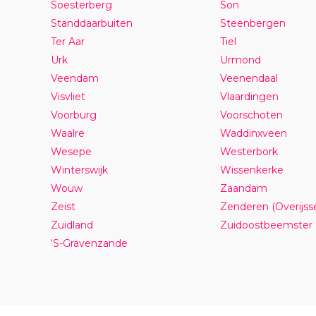
Soesterberg
Son
Standdaarbuiten
Steenbergen
Ter Aar
Tiel
Urk
Urmond
Veendam
Veenendaal
Visvliet
Vlaardingen
Voorburg
Voorschoten
Waalre
Waddinxveen
Wesepe
Westerbork
Winterswijk
Wissenkerke
Wouw
Zaandam
Zeist
Zenderen (Overijsse
Zuidland
Zuidoostbeemster
‘S-Gravenzande