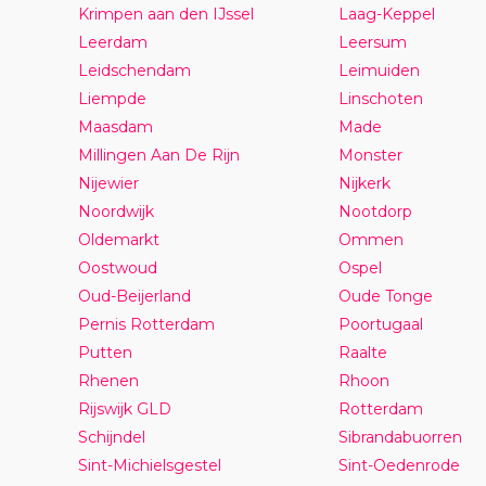
Krimpen aan den IJssel
Laag-Keppel
Leerdam
Leersum
Leidschendam
Leimuiden
Liempde
Linschoten
Maasdam
Made
Millingen Aan De Rijn
Monster
Nijewier
Nijkerk
Noordwijk
Nootdorp
Oldemarkt
Ommen
Oostwoud
Ospel
Oud-Beijerland
Oude Tonge
Pernis Rotterdam
Poortugaal
Putten
Raalte
Rhenen
Rhoon
Rijswijk GLD
Rotterdam
Schijndel
Sibrandabuorren
Sint-Michielsgestel
Sint-Oedenrode