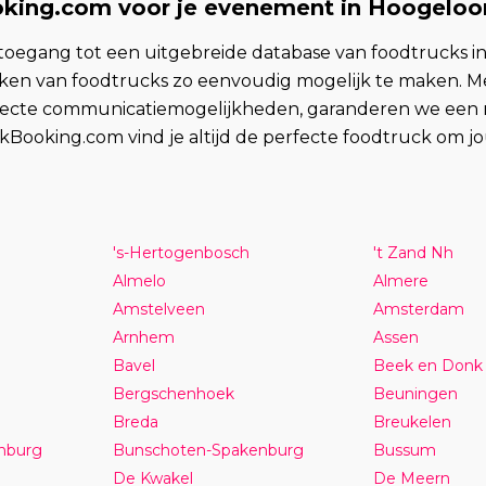
king.com voor je evenement in Hoogeloo
oegang tot een uitgebreide database van foodtrucks i
en van foodtrucks zo eenvoudig mogelijk te maken. Met
recte communicatiemogelijkheden, garanderen we een naa
kBooking.com vind je altijd de perfecte foodtruck om 
's-Hertogenbosch
't Zand Nh
Almelo
Almere
Amstelveen
Amsterdam
Arnhem
Assen
Bavel
Beek en Donk
Bergschenhoek
Beuningen
Breda
Breukelen
nburg
Bunschoten-Spakenburg
Bussum
De Kwakel
De Meern