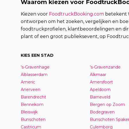
Waarom kiezen voor FoodtruckBoo
Kiezen voor
FoodtruckBooking.com
betekent t
ontworpen om het zoeken, vergelijken en boek
foodtruckprofielen, klantbeoordelingen en di
plant of een groot publieksevent, op Foodtruc
KIES EEN STAD
's-Gravenhage
's-Gravenzande
Alblasserdam
Alkmaar
Americ
Amersfoort
Anerveen
Apeldoorn
Barendrecht
Barneveld
Bennekom
Bergen op Zoom
Bleiswijk
Bodegraven
Bunschoten
Bunschoten Spake
Castricum
Culemborg