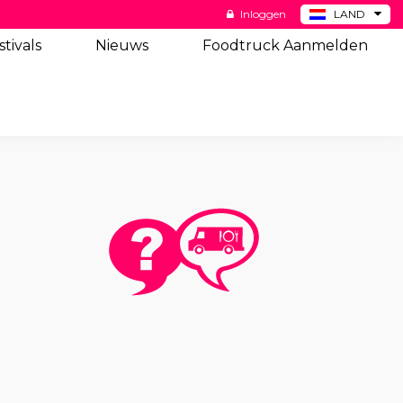
Inloggen
LAND
BE
stivals
Nieuws
Foodtruck Aanmelden
DE
ES
US