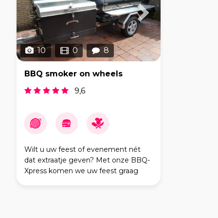
10
0
8
BBQ smoker on wheels
9,6
Wilt u uw feest of evenement nét
dat extraatje geven? Met onze BBQ-
Xpress komen we uw feest graag
opluisteren. Of het nu is voor een
snelle hap (BBQ-Fun) of een meer
culinaire aangelegenheid (BBQ-DeL