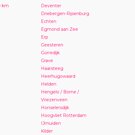
0 km
Deventer
Driebergen-Rijsenburg
Echten
Egmond aan Zee
Erp
Geesteren
Gorredijk
Grave
Haarsteeg
Heerhugowaard
Helden
Hengelo / Borne /
Vriezenveen
Honselersdijk
Hoogvliet Rotterdam
IJmuiden
Kilder