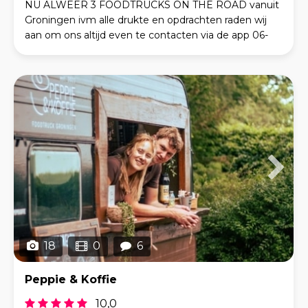
NU ALWEER 3 FOODTRUCKS ON THE ROAD vanuit
Groningen ivm alle drukte en opdrachten raden wij
aan om ons altijd even te contacten via de app 06-
53183545 Bijna 20 jasr rijden wij met
brandweerwagens
18
0
6
Peppie & Koffie
10,0