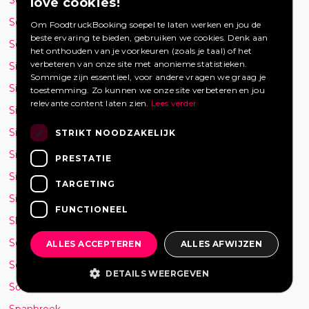
love cookies!
Schiedam
Om FoodtruckBooking soepel te laten werken en jou de
beste ervaring te bieden, gebruiken we cookies. Denk aan
Schijndel
het onthouden van je voorkeuren (zoals je taal) of het
verbeteren van onze site met anonieme statistieken.
Sibrandabuorren
Sommige zijn essentieel, voor andere vragen we graag je
Sint Maartensvlotbrug
toestemming. Zo kunnen we onze site verbeteren en jou
relevante content laten zien.
Lees verder
Sint Michielsgestel
Sint-Lenaarts
STRIKT NOODZAKELIJK
Sint-Michielsgestel
PRESTATIE
Sint-Oedenrode
TARGETING
Sittard
FUNCTIONEEL
Sliedecht
Soest
ALLES ACCEPTEREN
ALLES AFWIJZEN
Soesterberg
DETAILS WEERGEVEN
Son
Spanbroek