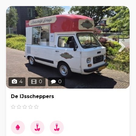
4
0
0
De IJsscheppers