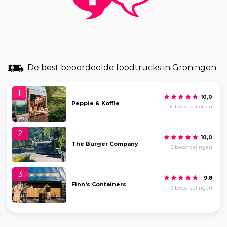
De best beoordeelde foodtrucks in Groningen
1
10,0
Peppie & Koffie
6 beoordelingen
2
10,0
The Burger Company
5 beoordelingen
3
9,8
Finn's Containers
3 beoordelingen