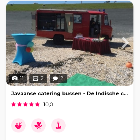
11
2
2
Javaanse catering bussen - De Indische catering b.v.
10,0