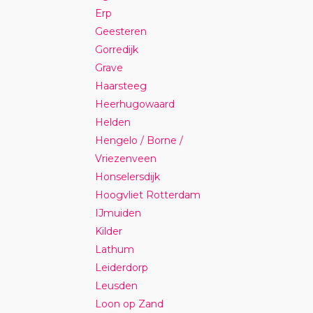
Erp
Geesteren
Gorredijk
Grave
Haarsteeg
Heerhugowaard
Helden
Hengelo / Borne /
Vriezenveen
Honselersdijk
Hoogvliet Rotterdam
IJmuiden
Kilder
Lathum
Leiderdorp
Leusden
Loon op Zand