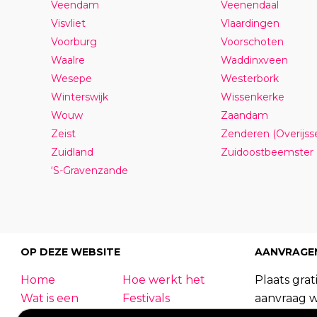
Veendam
Veenendaal
Visvliet
Vlaardingen
Voorburg
Voorschoten
Waalre
Waddinxveen
Wesepe
Westerbork
Winterswijk
Wissenkerke
Wouw
Zaandam
Zeist
Zenderen (Overijsse
Zuidland
Zuidoostbeemster
‘S-Gravenzande
OP DEZE WEBSITE
AANVRAGE
Home
Hoe werkt het
Plaats grati
Wat is een
Festivals
aanvraag 
foodtruck?
Bedrijfsfeest
foodtrucks