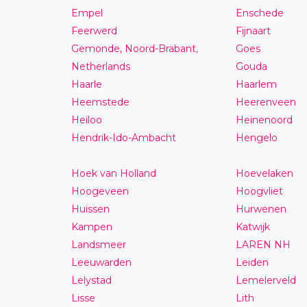
Empel
Enschede
Feerwerd
Fijnaart
Gemonde, Noord-Brabant,
Goes
Netherlands
Gouda
Haarle
Haarlem
Heemstede
Heerenveen
Heiloo
Heinenoord
Hendrik-Ido-Ambacht
Hengelo
Hoek van Holland
Hoevelaken
Hoogeveen
Hoogvliet
Huissen
Hurwenen
Kampen
Katwijk
Landsmeer
LAREN NH
Leeuwarden
Leiden
Lelystad
Lemelerveld
Lisse
Lith