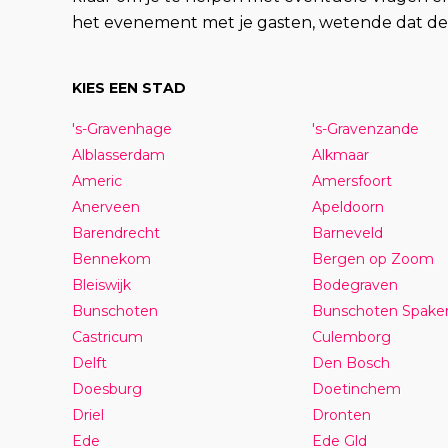
het evenement met je gasten, wetende dat de 
KIES EEN STAD
's-Gravenhage
's-Gravenzande
Alblasserdam
Alkmaar
Americ
Amersfoort
Anerveen
Apeldoorn
Barendrecht
Barneveld
Bennekom
Bergen op Zoom
Bleiswijk
Bodegraven
Bunschoten
Bunschoten Spake
Castricum
Culemborg
Delft
Den Bosch
Doesburg
Doetinchem
Driel
Dronten
Ede
Ede Gld