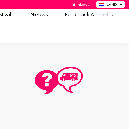
Inloggen
LAND
BE
stivals
Nieuws
Foodtruck Aanmelden
DE
ES
US