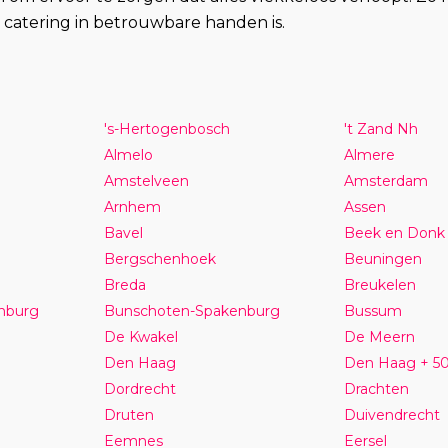
catering in betrouwbare handen is.
's-Hertogenbosch
't Zand Nh
Almelo
Almere
Amstelveen
Amsterdam
Arnhem
Assen
Bavel
Beek en Donk
Bergschenhoek
Beuningen
Breda
Breukelen
nburg
Bunschoten-Spakenburg
Bussum
De Kwakel
De Meern
Den Haag
Den Haag + 5
Dordrecht
Drachten
Druten
Duivendrecht
Eemnes
Eersel