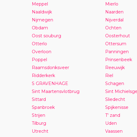
Meppel
Mierlo
Naaldwijk
Naarden
Nijmegen
Nijverdal
Obdam
Ochten
Oost souburg
Oosterhout
Otterlo
Ottersum
Overloon
Panningen
Poppel
Prinsenbeek
Raamsdonksveer
Reeuwijk
Ridderkerk
Riel
S GRAVENHAGE
Schagen
Sint Maartensvlotbrug
Sint Michielsge
Sittard
Sliedecht
Spanbroek
Spijkenisse
Strijen
T' zand
Tilburg
Uden
Utrecht
Vaassen