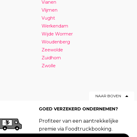
Vianen
Vlijmen
Vught
Werkendam
Wijde Wormer
Woudenberg
Zeewolde
Zuidhorn
Zwolle
NAAR BOVEN
GOED VERZEKERD ONDERNEMEN?
Profiteer van een aantrekkelijke
premie via Foodtruckbooking.
Vraag een offerte aan.