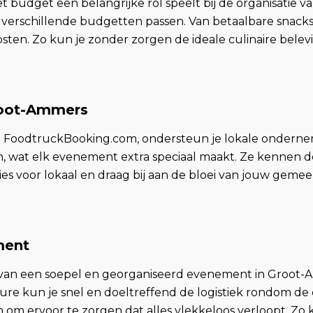
t budget een belangrijke rol speelt bij de organisatie
 verschillende budgetten passen. Van betaalbare snacks
sten. Zo kun je zonder zorgen de ideale culinaire bele
root-Ammers
 via FoodtruckBooking.com, ondersteun je lokale onder
n, wat elk evenement extra speciaal maakt. Ze kennen de 
es voor lokaal en draag bij aan de bloei van jouw gemee
ment
van een soepel en georganiseerd evenement in Groot-A
e kun je snel en doeltreffend de logistiek rondom de c
 om ervoor te zorgen dat alles vlekkeloos verloopt. Zo 