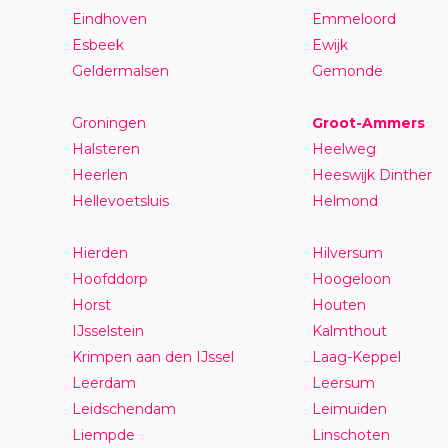
Eindhoven
Emmeloord
Esbeek
Ewijk
Geldermalsen
Gemonde
Groningen
Groot-Ammers
Halsteren
Heelweg
Heerlen
Heeswijk Dinther
Hellevoetsluis
Helmond
Hierden
Hilversum
Hoofddorp
Hoogeloon
Horst
Houten
IJsselstein
Kalmthout
Krimpen aan den IJssel
Laag-Keppel
Leerdam
Leersum
Leidschendam
Leimuiden
Liempde
Linschoten