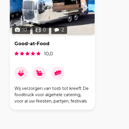
10
0
2
Good-at-Food
10,0
Wij verzorgen van tosti tot kreeft De
foodtruck voor algehele catering,
voor al uw feesten, partijen, festivals
en evenementen, o.a. bruiloften,
bedrijfsfeesten en verjaardagen,
werkzaam in Nederland