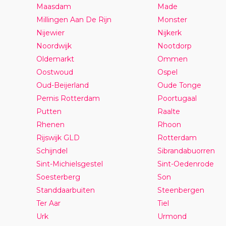
Maasdam
Made
Millingen Aan De Rijn
Monster
Nijewier
Nijkerk
Noordwijk
Nootdorp
Oldemarkt
Ommen
Oostwoud
Ospel
Oud-Beijerland
Oude Tonge
Pernis Rotterdam
Poortugaal
Putten
Raalte
Rhenen
Rhoon
Rijswijk GLD
Rotterdam
Schijndel
Sibrandabuorren
Sint-Michielsgestel
Sint-Oedenrode
Soesterberg
Son
Standdaarbuiten
Steenbergen
Ter Aar
Tiel
Urk
Urmond