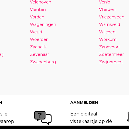
Veldhoven
Venlo
Vleuten
Vlierden
Vorden
Vriezenveen
Wageningen
Warnsveld
Weurt
Wijchen
Woerden
Workum
Zaandijk
Zandvoort
l)
Zevenaar
Zoetermeer
Zwanenburg
Zwijndrecht
N
AANMELDEN
s je
Een digitaal
waarop
visitekaartje op dé
 van
site in jouw