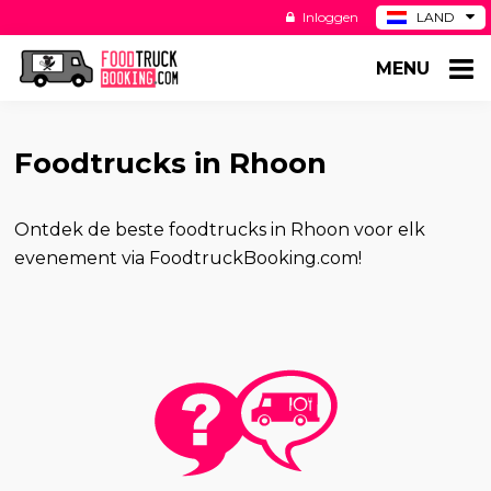
Inloggen
LAND
BE
MENU
DE
ES
US
Foodtrucks in Rhoon
Ontdek de beste foodtrucks in Rhoon voor elk
evenement via FoodtruckBooking.com!