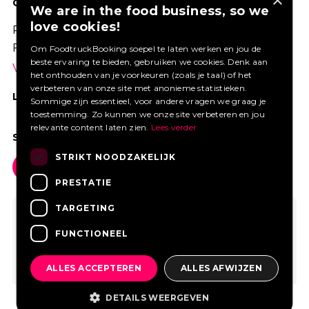
×
GOED VERZEKERD ONDERNEMEN?
We are in the food business, so we
love cookies!
Profiteer van een aantrekkelijke premie via
Foodtruckbooking.
Om FoodtruckBooking soepel te laten werken en jou de
beste ervaring te bieden, gebruiken we cookies. Denk aan
Vraag een offerte aan.
het onthouden van je voorkeuren (zoals je taal) of het
verbeteren van onze site met anonieme statistieken.
LIKE ONS OP FACEBOOK
Sommige zijn essentieel, voor andere vragen we graag je
toestemming. Zo kunnen we onze site verbeteren en jou
relevante content laten zien.
Lees verder
SOCIAL MEDIA
STRIKT NOODZAKELIJK
PRESTATIE
TARGETING
FUNCTIONEEL
ALLES ACCEPTEREN
ALLES AFWIJZEN
DETAILS WEERGEVEN