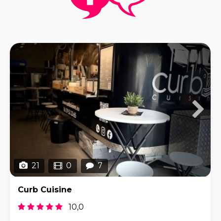
21
0
7
Curb Cuisine
10,0