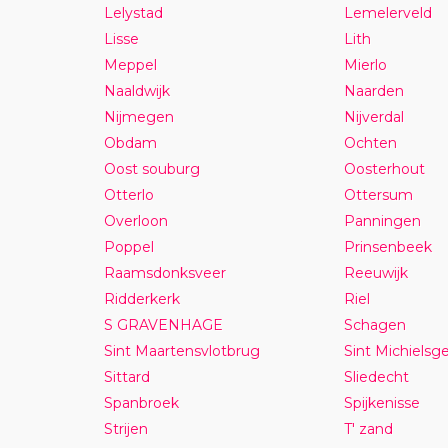
Lelystad
Lemelerveld
Lisse
Lith
Meppel
Mierlo
Naaldwijk
Naarden
Nijmegen
Nijverdal
Obdam
Ochten
Oost souburg
Oosterhout
Otterlo
Ottersum
Overloon
Panningen
Poppel
Prinsenbeek
Raamsdonksveer
Reeuwijk
Ridderkerk
Riel
S GRAVENHAGE
Schagen
Sint Maartensvlotbrug
Sint Michielsge
Sittard
Sliedecht
Spanbroek
Spijkenisse
Strijen
T' zand