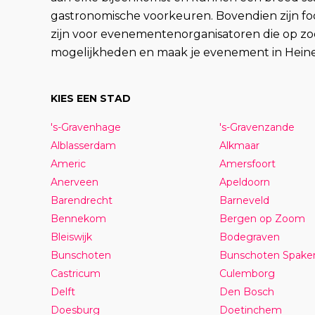
gastronomische voorkeuren. Bovendien zijn foo
zijn voor evenementenorganisatoren die op zoek
mogelijkheden en maak je evenement in Heine
KIES EEN STAD
's-Gravenhage
's-Gravenzande
Alblasserdam
Alkmaar
Americ
Amersfoort
Anerveen
Apeldoorn
Barendrecht
Barneveld
Bennekom
Bergen op Zoom
Bleiswijk
Bodegraven
Bunschoten
Bunschoten Spake
Castricum
Culemborg
Delft
Den Bosch
Doesburg
Doetinchem