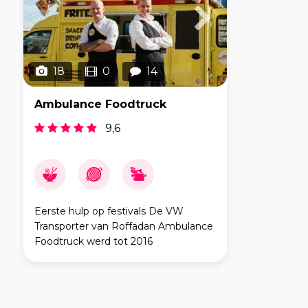
18
0
14
Ambulance Foodtruck
9,6
Eerste hulp op festivals De VW
Transporter van Roffadan Ambulance
Foodtruck werd tot 2016
daadwerkelijk gebruikt als
ziekenwagen. Seppo Weijling en
Remco Castens plaatsten er een
nieuwe keuken in