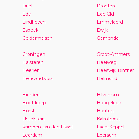
Driel
Dronten
Ede
Ede Gld
Eindhoven
Emmeloord
Esbeek
Ewijk
Geldermalsen
Gemonde
Groningen
Groot-Ammers
Halsteren
Heelweg
Heerlen
Heeswijk Dinther
Hellevoetsluis
Helmond
Hierden
Hilversum
Hoofddorp
Hoogeloon
Horst
Houten
IJsselstein
Kalmthout
Krimpen aan den IJssel
Laag-Keppel
Leerdam
Leersum