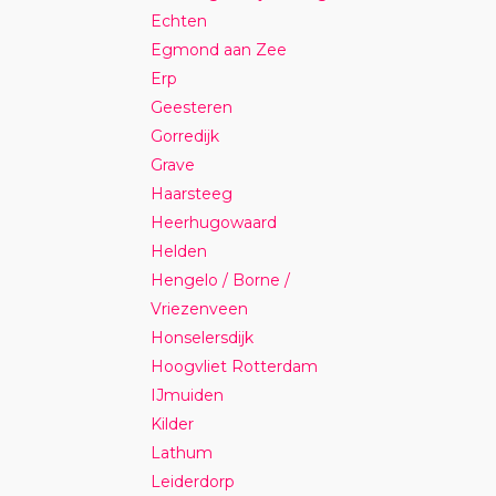
Echten
Egmond aan Zee
Erp
Geesteren
Gorredijk
Grave
Haarsteeg
Heerhugowaard
Helden
Hengelo / Borne /
Vriezenveen
Honselersdijk
Hoogvliet Rotterdam
IJmuiden
Kilder
Lathum
Leiderdorp