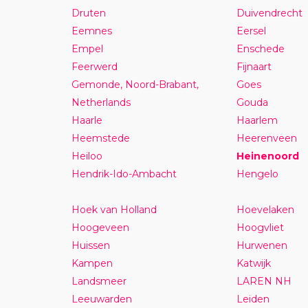
Druten
Duivendrecht
Eemnes
Eersel
Empel
Enschede
Feerwerd
Fijnaart
Gemonde, Noord-Brabant,
Goes
Netherlands
Gouda
Haarle
Haarlem
Heemstede
Heerenveen
Heiloo
Heinenoord
Hendrik-Ido-Ambacht
Hengelo
Hoek van Holland
Hoevelaken
Hoogeveen
Hoogvliet
Huissen
Hurwenen
Kampen
Katwijk
Landsmeer
LAREN NH
Leeuwarden
Leiden