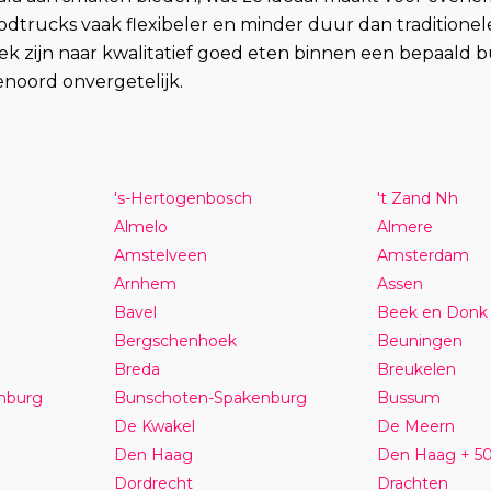
dtrucks vaak flexibeler en minder duur dan traditionel
 zijn naar kwalitatief goed eten binnen een bepaald bud
noord onvergetelijk.
's-Hertogenbosch
't Zand Nh
Almelo
Almere
Amstelveen
Amsterdam
Arnhem
Assen
Bavel
Beek en Donk
Bergschenhoek
Beuningen
Breda
Breukelen
nburg
Bunschoten-Spakenburg
Bussum
De Kwakel
De Meern
Den Haag
Den Haag + 5
Dordrecht
Drachten