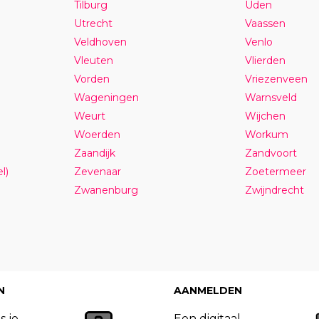
Tilburg
Uden
Utrecht
Vaassen
Veldhoven
Venlo
Vleuten
Vlierden
Vorden
Vriezenveen
Wageningen
Warnsveld
Weurt
Wijchen
Woerden
Workum
Zaandijk
Zandvoort
l)
Zevenaar
Zoetermeer
Zwanenburg
Zwijndrecht
N
AANMELDEN
s je
Een digitaal