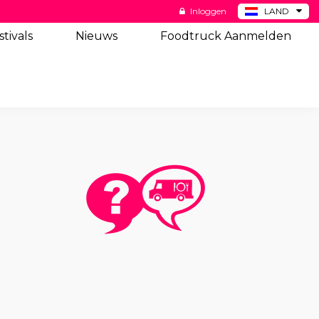
Inloggen
LAND
BE
stivals
Nieuws
Foodtruck Aanmelden
DE
ES
US