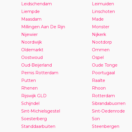
Leidschendam
Leimuiden
Liempde
Linschoten
Maasdam
Made
Millingen Aan De Rijn
Monster
Nijewier
Nijkerk
Noordwijk
Nootdorp
Oldemarkt
Ommen
Oostwoud
Ospel
Oud-Beijerland
Oude Tonge
Pernis Rotterdam
Poortugaal
Putten
Raalte
Rhenen
Rhoon
Rijswijk GLD
Rotterdam
Schijndel
Sibrandabuorren
Sint-Michielsgestel
Sint-Oedenrode
Soesterberg
Son
Standdaarbuiten
Steenbergen