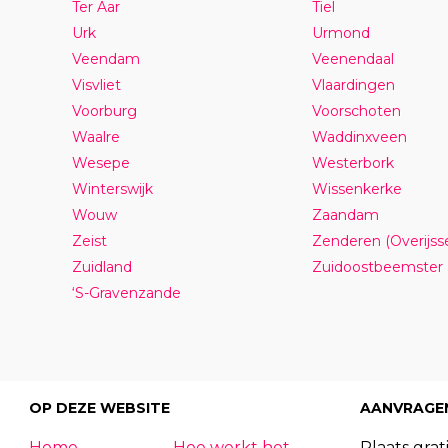
Ter Aar
Tiel
Urk
Urmond
Veendam
Veenendaal
Visvliet
Vlaardingen
Voorburg
Voorschoten
Waalre
Waddinxveen
Wesepe
Westerbork
Winterswijk
Wissenkerke
Wouw
Zaandam
Zeist
Zenderen (Overijsse
Zuidland
Zuidoostbeemster
‘S-Gravenzande
OP DEZE WEBSITE
AANVRAGE
Home
Hoe werkt het
Plaats grati