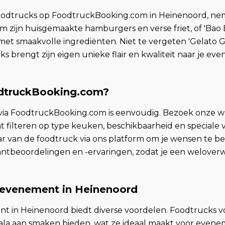
odtrucks op FoodtruckBooking.com in Heinenoord, nemen
 zijn huisgemaakte hamburgers en verse friet, of 'Bao 
t smaakvolle ingrediënten. Niet te vergeten 'Gelato Giu
cks brengt zijn eigen unieke flair en kwaliteit naar je ev
odtruckBooking.com?
via FoodtruckBooking.com is eenvoudig. Bezoek onze w
t filteren op type keuken, beschikbaarheid en special
 van de foodtruck via ons platform om je wensen te be
antbeoordelingen en -ervaringen, zodat je een welover
 evenement in Heinenoord
t in Heinenoord biedt diverse voordelen. Foodtrucks v
ala aan smaken bieden, wat ze ideaal maakt voor evene