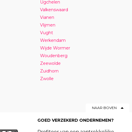
Ugchelen
Valkenswaard
Vianen
Vlijmen
Vught
Werkendam
Wijde Wormer
Woudenberg
Zeewolde
Zuidhorn
Zwolle
NAAR BOVEN
GOED VERZEKERD ONDERNEMEN?
Profiteer van een aantrekkelijke