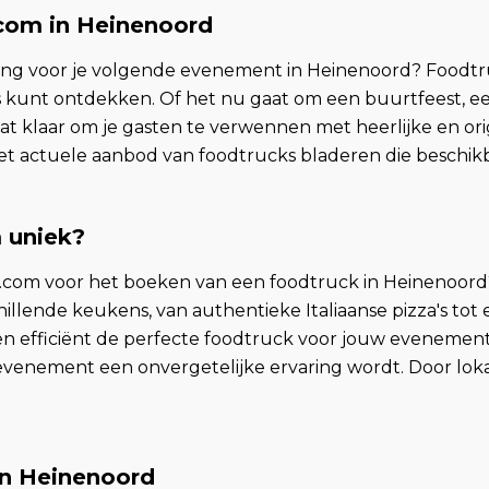
.com in Heinenoord
ring voor je volgende evenement in Heinenoord? Foodtr
kunt ontdekken. Of het nu gaat om een buurtfeest, een
at klaar om je gasten te verwennen met heerlijke en ori
t actuele aanbod van foodtrucks bladeren die beschikba
 uniek?
om voor het boeken van een foodtruck in Heinenoord? 
hillende keukens, van authentieke Italiaanse pizza's tot 
el en efficiënt de perfecte foodtruck voor jouw eveneme
lk evenement een onvergetelijke ervaring wordt. Door lok
in Heinenoord