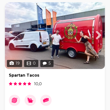
19
0
5
Spartan Tacos
10,0