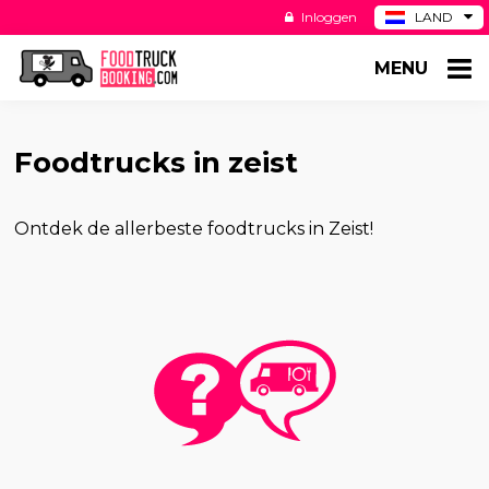
Inloggen
LAND
BE
MENU
DE
ES
US
Foodtrucks in zeist
Ontdek de allerbeste foodtrucks in Zeist!