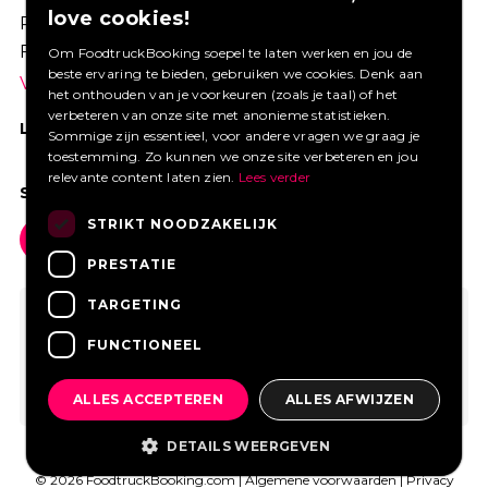
love cookies!
Profiteer van een aantrekkelijke premie via
Foodtruckbooking.
Om FoodtruckBooking soepel te laten werken en jou de
beste ervaring te bieden, gebruiken we cookies. Denk aan
Vraag een offerte aan.
het onthouden van je voorkeuren (zoals je taal) of het
verbeteren van onze site met anonieme statistieken.
LIKE ONS OP FACEBOOK
Sommige zijn essentieel, voor andere vragen we graag je
toestemming. Zo kunnen we onze site verbeteren en jou
relevante content laten zien.
Lees verder
SOCIAL MEDIA
STRIKT NOODZAKELIJK
PRESTATIE
TARGETING
FUNCTIONEEL
ALLES ACCEPTEREN
ALLES AFWIJZEN
DETAILS WEERGEVEN
© 2026 FoodtruckBooking.com |
Algemene voorwaarden
|
Privacy