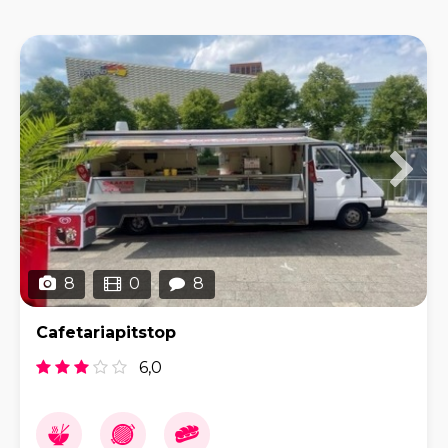
8
0
8
Cafetariapitstop
6,0