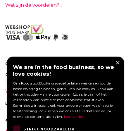
Wat zijn de voordelen? »
×
GOED VERZEKERD ONDERNEMEN?
We are in the food business, so we
love cookies!
Profiteer van een aantrekkelijke premie via
Foodtruckbooking.
Om FoodtruckBooking soepel te laten werken en jou de
beste ervaring te bieden, gebruiken we cookies. Denk aan
Vraag een offerte aan.
het onthouden van je voorkeuren (zoals je taal) of het
verbeteren van onze site met anonieme statistieken.
LIKE ONS OP FACEBOOK
Sommige zijn essentieel, voor andere vragen we graag je
toestemming. Zo kunnen we onze site verbeteren en jou
relevante content laten zien.
Lees verder
SOCIAL MEDIA
STRIKT NOODZAKELIJK