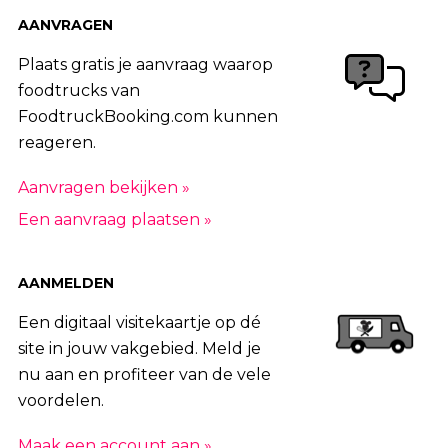
96
|
97
|
98
|
99
|
100
|
101
|
102
|
AANVRAGEN
103
|
104
|
105
|
106
|
107
|
108
Plaats gratis je aanvraag waarop
foodtrucks van
FoodtruckBooking.com kunnen
reageren.
Aanvragen bekijken »
Een aanvraag plaatsen »
AANMELDEN
Een digitaal visitekaartje op dé
site in jouw vakgebied. Meld je
nu aan en profiteer van de vele
voordelen.
Maak een account aan »