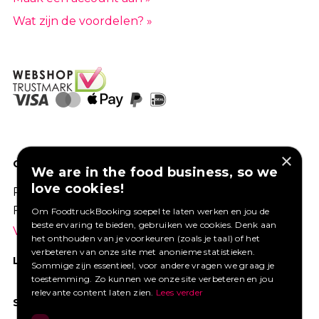
Wat zijn de voordelen? »
×
GOED VERZEKERD ONDERNEMEN?
We are in the food business, so we
love cookies!
Profiteer van een aantrekkelijke premie via
Foodtruckbooking.
Om FoodtruckBooking soepel te laten werken en jou de
beste ervaring te bieden, gebruiken we cookies. Denk aan
Vraag een offerte aan.
het onthouden van je voorkeuren (zoals je taal) of het
verbeteren van onze site met anonieme statistieken.
LIKE ONS OP FACEBOOK
Sommige zijn essentieel, voor andere vragen we graag je
toestemming. Zo kunnen we onze site verbeteren en jou
relevante content laten zien.
Lees verder
SOCIAL MEDIA