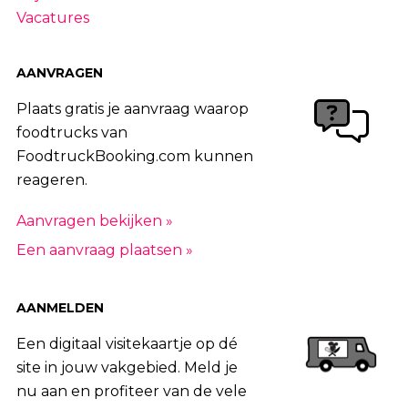
80
|
81
|
82
|
83
|
84
|
85
|
86
|
87
|
Vacatures
88
|
89
|
90
|
91
|
92
|
93
|
94
|
95
|
96
|
97
|
98
|
99
|
100
|
101
|
102
|
AANVRAGEN
103
|
104
|
105
|
106
|
107
|
108
Plaats gratis je aanvraag waarop
foodtrucks van
FoodtruckBooking.com kunnen
reageren.
Aanvragen bekijken »
Een aanvraag plaatsen »
AANMELDEN
Een digitaal visitekaartje op dé
site in jouw vakgebied. Meld je
nu aan en profiteer van de vele