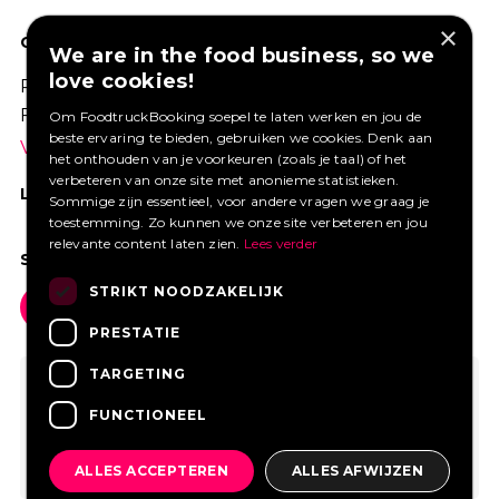
×
GOED VERZEKERD ONDERNEMEN?
We are in the food business, so we
love cookies!
Profiteer van een aantrekkelijke premie via
Foodtruckbooking.
Om FoodtruckBooking soepel te laten werken en jou de
beste ervaring te bieden, gebruiken we cookies. Denk aan
Vraag een offerte aan.
het onthouden van je voorkeuren (zoals je taal) of het
verbeteren van onze site met anonieme statistieken.
LIKE ONS OP FACEBOOK
Sommige zijn essentieel, voor andere vragen we graag je
toestemming. Zo kunnen we onze site verbeteren en jou
relevante content laten zien.
Lees verder
SOCIAL MEDIA
STRIKT NOODZAKELIJK
PRESTATIE
TARGETING
FUNCTIONEEL
ALLES ACCEPTEREN
ALLES AFWIJZEN