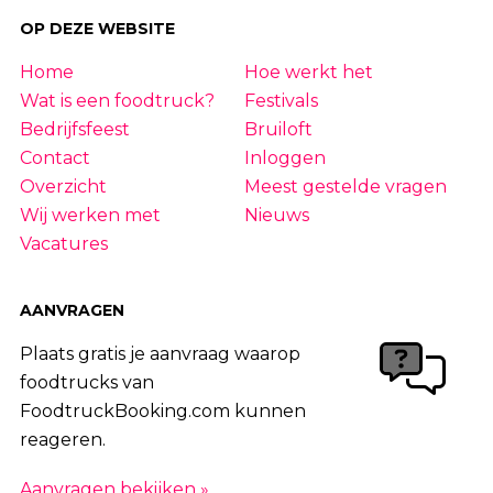
|
30
|
31
|
32
|
33
|
34
|
35
|
36
|
37
|
OP DEZE WEBSITE
38
|
39
|
40
|
41
|
42
|
43
|
44
|
45
|
Home
Hoe werkt het
46
|
47
|
48
|
49
|
50
|
51
|
52
|
53
|
54
Wat is een foodtruck?
Festivals
|
55
|
56
|
57
|
58
|
59
|
60
|
61
|
62
|
63
Bedrijfsfeest
Bruiloft
Contact
Inloggen
|
64
|
65
|
66
|
67
|
68
|
69
|
70
|
71
|
Overzicht
Meest gestelde vragen
72
|
73
|
74
|
75
|
76
|
77
|
78
|
79
|
Wij werken met
Nieuws
80
|
81
|
82
|
83
|
84
|
85
|
86
|
87
|
Vacatures
88
|
89
|
90
|
91
|
92
|
93
|
94
|
95
|
96
|
97
|
98
|
99
|
100
|
101
|
102
|
AANVRAGEN
103
|
104
|
105
|
106
|
107
|
108
Plaats gratis je aanvraag waarop
foodtrucks van
FoodtruckBooking.com kunnen
reageren.
Aanvragen bekijken »