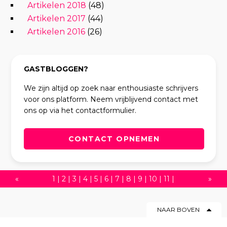
Artikelen 2018
(48)
Artikelen 2017
(44)
Artikelen 2016
(26)
GASTBLOGGEN?
We zijn altijd op zoek naar enthousiaste schrijvers
voor ons platform. Neem vrijblijvend contact met
ons op via het contactformulier.
CONTACT OPNEMEN
«
1
|
2
|
3
|
4
|
5
|
6
|
7
|
8
|
9
|
10
|
11
|
»
12
|
13
|
14
|
15
|
16
|
17
|
18
|
19
|
20
|
NAAR BOVEN
21
|
22
|
23
|
24
|
25
|
26
|
27
|
28
|
29