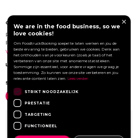
×
GOED VERZEKERD ONDERNEMEN?
We are in the food business, so we
love cookies!
Profiteer van een aantrekkelijke premie via
Foodtruckbooking.
Om FoodtruckBooking soepel te laten werken en jou de
beste ervaring te bieden, gebruiken we cookies. Denk aan
Vraag een offerte aan.
het onthouden van je voorkeuren (zoals je taal) of het
verbeteren van onze site met anonieme statistieken.
LIKE ONS OP FACEBOOK
Sommige zijn essentieel, voor andere vragen we graag je
toestemming. Zo kunnen we onze site verbeteren en jou
relevante content laten zien.
Lees verder
SOCIAL MEDIA
STRIKT NOODZAKELIJK
PRESTATIE
TARGETING
FUNCTIONEEL