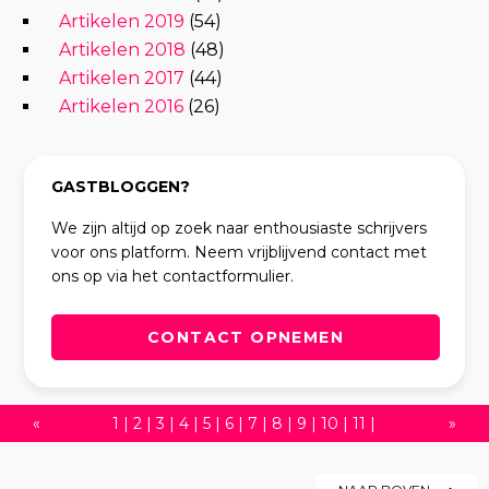
Artikelen 2019
(54)
Artikelen 2018
(48)
Artikelen 2017
(44)
Artikelen 2016
(26)
GASTBLOGGEN?
We zijn altijd op zoek naar enthousiaste schrijvers
voor ons platform. Neem vrijblijvend contact met
ons op via het contactformulier.
CONTACT OPNEMEN
«
1
|
2
|
3
|
4
|
5
|
6
|
7
|
8
|
9
|
10
|
11
|
»
12
|
13
|
14
|
15
|
16
|
17
|
18
|
19
|
20
|