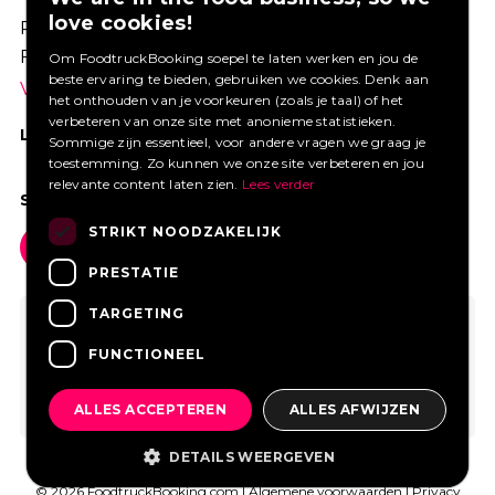
love cookies!
Profiteer van een aantrekkelijke premie via
Foodtruckbooking.
Om FoodtruckBooking soepel te laten werken en jou de
beste ervaring te bieden, gebruiken we cookies. Denk aan
Vraag een offerte aan.
het onthouden van je voorkeuren (zoals je taal) of het
verbeteren van onze site met anonieme statistieken.
LIKE ONS OP FACEBOOK
Sommige zijn essentieel, voor andere vragen we graag je
toestemming. Zo kunnen we onze site verbeteren en jou
relevante content laten zien.
Lees verder
SOCIAL MEDIA
STRIKT NOODZAKELIJK
PRESTATIE
TARGETING
FUNCTIONEEL
ALLES ACCEPTEREN
ALLES AFWIJZEN
DETAILS WEERGEVEN
© 2026 FoodtruckBooking.com |
Algemene voorwaarden
|
Privacy