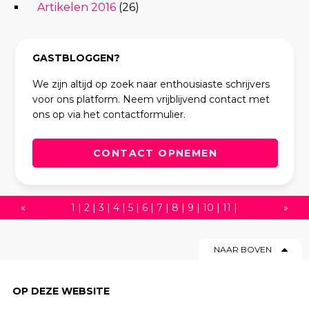
Artikelen 2016
(26)
GASTBLOGGEN?
We zijn altijd op zoek naar enthousiaste schrijvers
voor ons platform. Neem vrijblijvend contact met
ons op via het contactformulier.
CONTACT OPNEMEN
«
1
|
2
|
3
|
4
|
5
|
6
|
7
|
8
|
9
|
10
|
11
|
»
12
|
13
|
14
|
15
|
16
|
17
|
18
|
19
|
20
|
NAAR BOVEN
21
|
22
|
23
|
24
|
25
|
26
|
27
|
28
|
29
|
30
|
31
|
32
|
33
|
34
|
35
|
36
|
37
|
OP DEZE WEBSITE
38
|
39
|
40
|
41
|
42
|
43
|
44
|
45
|