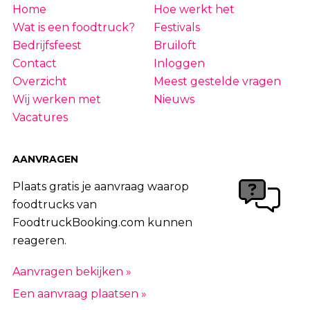
Home
Hoe werkt het
46
|
47
|
48
|
49
|
50
|
51
|
52
|
53
|
54
Wat is een foodtruck?
Festivals
|
55
|
56
|
57
|
58
|
59
|
60
|
61
|
62
|
63
Bedrijfsfeest
Bruiloft
Contact
Inloggen
|
64
|
65
|
66
|
67
|
68
|
69
|
70
|
71
|
Overzicht
Meest gestelde vragen
72
|
73
|
74
|
75
|
76
|
77
|
78
|
79
|
Wij werken met
Nieuws
80
|
81
|
82
|
83
|
84
|
85
|
86
|
87
|
Vacatures
88
|
89
|
90
|
91
|
92
|
93
|
94
|
95
|
96
|
97
|
98
|
99
|
100
|
101
|
102
|
AANVRAGEN
103
|
104
|
105
|
106
|
107
|
108
Plaats gratis je aanvraag waarop
foodtrucks van
FoodtruckBooking.com kunnen
reageren.
Aanvragen bekijken »
Een aanvraag plaatsen »