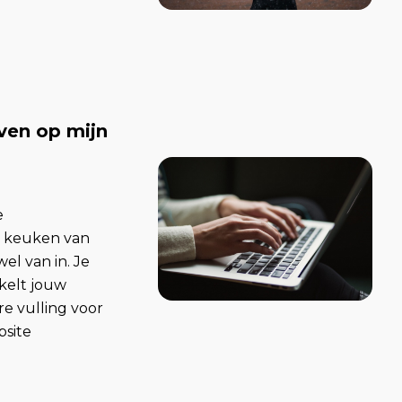
jven op mijn
e
de keuken van
el van in. Je
kkelt jouw
re vulling voor
bsite