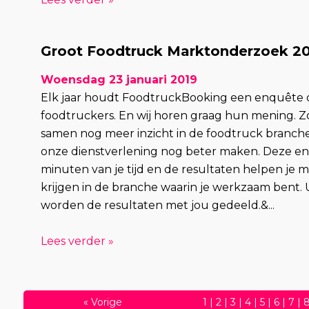
Groot Foodtruck Marktonderzoek 2
Woensdag 23 januari 2019
Elk jaar houdt FoodtruckBooking een enquête
foodtruckers. En wij horen graag hun mening. Z
samen nog meer inzicht in de foodtruck branch
onze dienstverlening nog beter maken. Deze en
minuten van je tijd en de resultaten helpen je m
krijgen in de branche waarin je werkzaam bent. 
worden de resultaten met jou gedeeld.&...
Lees verder »
«
Vorige
1
|
2
|
3
|
4
|
5
|
6
|
7
|