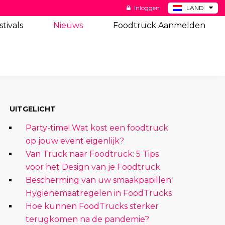
Inloggen
LAND
BE
stivals
Nieuws
Foodtruck Aanmelden
DE
ES
US
UITGELICHT
Party-time! Wat kost een foodtruck
op jouw event eigenlijk?
Van Truck naar Foodtruck: 5 Tips
voor het Design van je Foodtruck
Bescherming van uw smaakpapillen:
Hygiënemaatregelen in FoodTrucks
Hoe kunnen FoodTrucks sterker
terugkomen na de pandemie?