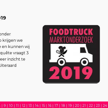
019
 onder
o krijgen we
e en kunnen wij
quête vraagt 3
eer inzicht te
Uiteraard
8
|
9
|
10
|
11
|
12
|
13
|
14
|
15
|
16
|
17
|
18
|
19
|
20
|
21
|
22
|
23
|
24