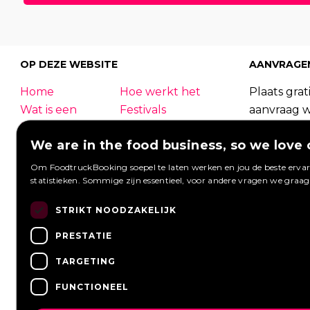
30
|
31
|
32
|
33
|
34
|
3
56
|
57
|
58
|
59
|
60
|
81
|
82
|
83
|
84
|
85
|
OP DEZE WEBSITE
AANVRAGE
Home
Hoe werkt het
Plaats grati
Wat is een
Festivals
aanvraag 
foodtruck?
Bedrijfsfeest
foodtrucks
We are in the food business, so we love 
Bruiloft
Contact
Foodtruck
Inloggen
Overzicht
kunnen re
Om FoodtruckBooking soepel te laten werken en jou de beste ervari
statistieken. Sommige zijn essentieel, voor andere vragen we graa
Meest gestelde
Wij werken met
Aanvragen 
vragen
Nieuws
Een aanvra
STRIKT NOODZAKELIJK
Vacatures
PRESTATIE
TARGETING
FUNCTIONEEL