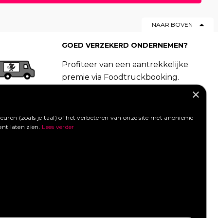
50
|
51
|
52
|
53
|
54
|
55
|
NAAR BOVEN
76
|
77
|
78
|
79
|
80
|
0
|
101
|
102
|
103
|
104
GOED VERZEKERD ONDERNEMEN?
Profiteer van een aantrekkelijke
premie via Foodtruckbooking.
Vraag een offerte aan.
×
LIKE ONS OP FACEBOOK
uren (zoals je taal) of het verbeteren van onze site met anonieme
ent laten zien.
Lees verder
SOCIAL MEDIA