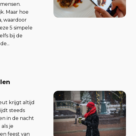
k mensen.
jk. Maar hoe
a, waardoor
eze 5 simpele
lfs bij de
e...
len
t krijgt altijd
jdt steeds
en in de nacht
als je
en feest van