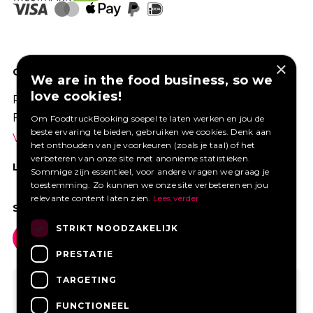
×
GOED VERZEKERD ONDERNEMEN?
We are in the food business, so we
love cookies!
Profiteer van een aantrekkelijke premie via
Foodtruckbooking.
Om FoodtruckBooking soepel te laten werken en jou de
beste ervaring te bieden, gebruiken we cookies. Denk aan
Vraag een offerte aan.
het onthouden van je voorkeuren (zoals je taal) of het
verbeteren van onze site met anonieme statistieken.
LIKE ONS OP FACEBOOK
Sommige zijn essentieel, voor andere vragen we graag je
toestemming. Zo kunnen we onze site verbeteren en jou
relevante content laten zien.
Lees verder
SOCIAL MEDIA
STRIKT NOODZAKELIJK
PRESTATIE
TARGETING
FUNCTIONEEL