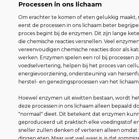
Processen in ons lichaam
Om erachter te komen of eten gelukkig maakt,
eerst de processen in ons lichaam beter begrijpe
proces begint bij de enzymen. Dit zijn lange ket
die chemische reacties versnellen. Veel enzymen
vereenvoudigen chemische reacties door als kata
werken. Enzymen spelen een rol bij processen z
voedselvertering, helpen bij het proces van cellu
energievoorziening, ondersteuning van hersenf
herstel- en genezingsprocessen van het lichaam
Hoewel enzymen uit eiwitten bestaan, wordt he
deze processen in ons lichaam alleen bepaald d
"normaal" dieet. Dit betekent dat enzymen ku
geproduceerd uit praktisch elke voedingsstof en
sneller zullen denken of verteren alleen omda
dingen eten. Maar wat wel waar is, is dat sommig