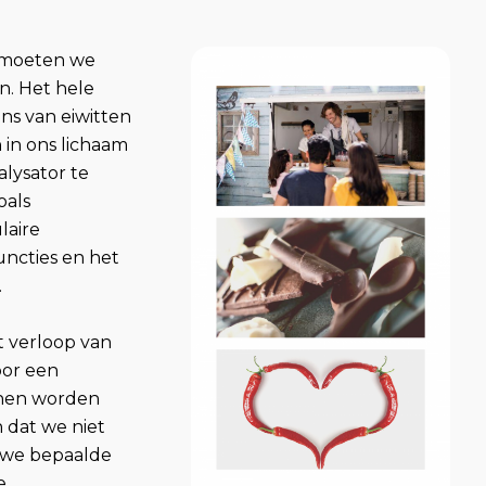
 moeten we
n. Het hele
ens van eiwitten
 in ons lichaam
lysator te
oals
laire
uncties en het
.
t verloop van
oor een
nnen worden
 dat we niet
t we bepaalde
e