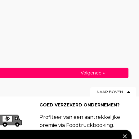
Volgende
»
NAAR BOVEN
GOED VERZEKERD ONDERNEMEN?
Profiteer van een aantrekkelijke
premie via Foodtruckbooking.
Vraag een offerte aan.
×