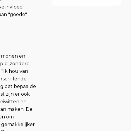
ve invloed
 aan "goede"
hormonen en
p bijzondere
 "Ik hou van
erschillende
ng dat bepaalde
t zijn er ook
 eiwitten en
 kan maken. De
men om
d gemakkelijker