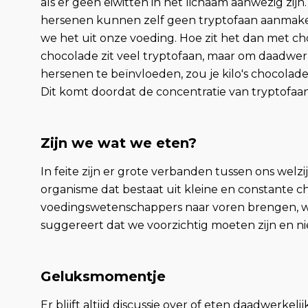
als er geen eiwitten in het lichaam aanwezig zijn
hersenen kunnen zelf geen tryptofaan aanmake
we het uit onze voeding. Hoe zit het dan met ch
chocolade zit veel tryptofaan, maar om daadwer
hersenen te beïnvloeden, zou je kilo's chocolad
Dit komt doordat de concentratie van tryptofaan 
Zijn we wat we eten?
In feite zijn er grote verbanden tussen ons welzi
organisme dat bestaat uit kleine en constante c
voedingswetenschappers naar voren brengen, w
suggereert dat we voorzichtig moeten zijn en n
Geluksmomentje
Er blijft altijd discussie over of eten daadwerkel