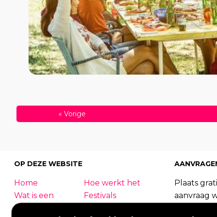
«
Vorige
OP DEZE WEBSITE
AANVRAGE
Home
Hoe werkt het
Plaats grati
Wat is een
Festivals
aanvraag 
foodtruck?
Bedrijfsfeest
foodtrucks