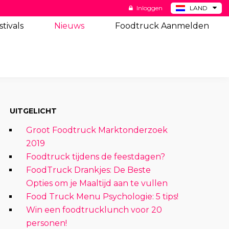
Inloggen
LAND
BE
stivals
Nieuws
Foodtruck Aanmelden
DE
ES
US
UITGELICHT
Groot Foodtruck Marktonderzoek
2019
Foodtruck tijdens de feestdagen?
FoodTruck Drankjes: De Beste
Opties om je Maaltijd aan te vullen
Food Truck Menu Psychologie: 5 tips!
Win een foodtrucklunch voor 20
personen!