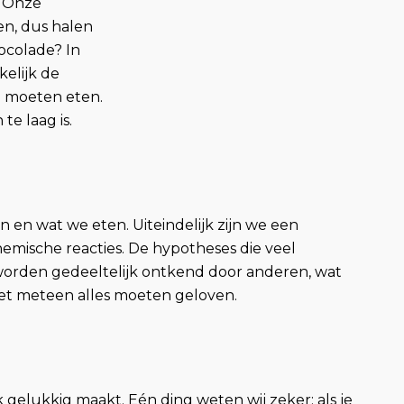
. Onze
n, dus halen
ocolade? In
kelijk de
e moeten eten.
te laag is.
jn en wat we eten. Uiteindelijk zijn we een
hemische reacties. De hypotheses die veel
orden gedeeltelijk ontkend door anderen, wat
iet meteen alles moeten geloven.
ijk gelukkig maakt. Eén ding weten wij zeker; als je