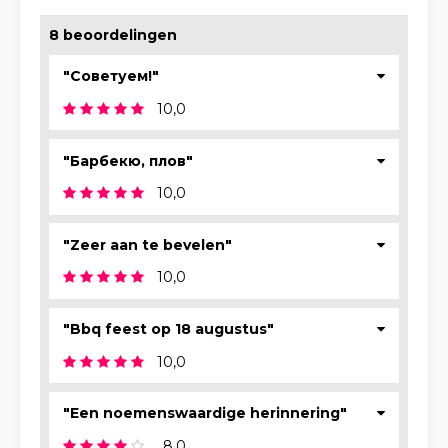
8 beoordelingen
"Советуем!"
10,0
"Барбекю, плов"
10,0
"Zeer aan te bevelen"
10,0
"Bbq feest op 18 augustus"
10,0
"Een noemenswaardige herinnering"
8,0