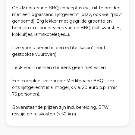
Ons Mediterrane BBQ-concept is evt. uit te breiden
met een bijpassend rijstgerecht (pilav, ook wel "plov"
genoemd). Erg lekker met gegrilde groente en
heerlijk i.c.m. ander vlees van de BBQ (kalfsworstjes,
kipkluifjes, lamskoteletjes...).
Live voor u bereid in een echte 'kazan' (hout
gestookte vuuroven).
Leuk voor mensen die eens geen friet willen.
Een compleet verzorgde Mediterrane BBQ i.c.m.
ons rijstgerecht is al mogelijk v.a. 20 euro p.p. (min.
75 personen).
Bovenstaande prijzen zijn incl. bereiding, BTW,
reistijd en reiskosten (< 50 km).