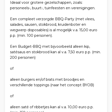
Ideaal voor grotere gezelschappen, zoals:
personeels-, buurt-, tuinfeesten en verenigingen.
Een compleet verzorgde BBQ-Party (met vlees,
salades, sausen, stokbrood, kruidenboter en
wegwerp disposables) is al mogelijk v.a. 15,00 euro
p.p. (min. 100 personen).
Een Budget-BBQ met bijvoorbeeld alleen kip,
satésaus en stokbrood kan al v.a. 7,50 euro p.p. (min.
200 personen)
of
alleen burgers en/of brats met broodjes en
verschillende toppings (naar het concept BYOB)
of
alleen saté of ribbetjes kan al v.a. 10,00 euro p.p.