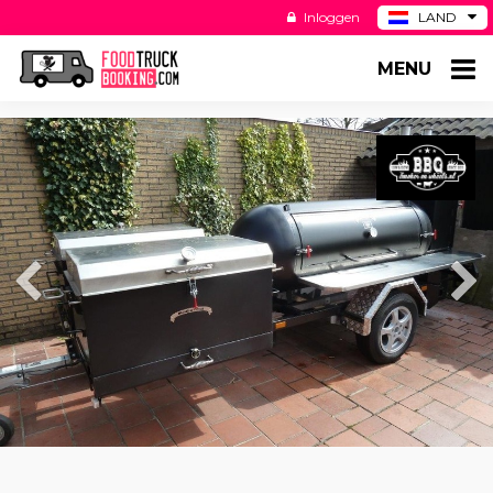
Inloggen
LAND
BE
MENU
DE
ES
US