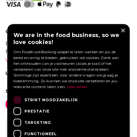
×
GOED VERZEKERD ONDERNEMEN?
We are in the food business, so we
love cookies!
Profiteer van een aantrekkelijke premie via
Foodtruckbooking.
Om FoodtruckBooking soepel te laten werken en jou de
beste ervaring te bieden, gebruiken we cookies. Denk aan
Vraag een offerte aan.
het onthouden van je voorkeuren (zoals je taal) of het
verbeteren van onze site met anonieme statistieken.
LIKE ONS OP FACEBOOK
Sommige zijn essentieel, voor andere vragen we graag je
toestemming. Zo kunnen we onze site verbeteren en jou
relevante content laten zien.
Lees verder
SOCIAL MEDIA
STRIKT NOODZAKELIJK
PRESTATIE
TARGETING
FUNCTIONEEL