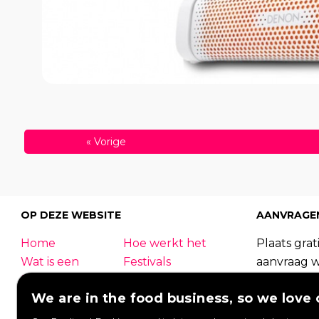
«
Vorige
OP DEZE WEBSITE
AANVRAGE
Home
Hoe werkt het
Plaats grati
Wat is een
Festivals
aanvraag 
foodtruck?
Bedrijfsfeest
foodtrucks
We are in the food business, so we love 
Bruiloft
Contact
Foodtruck
Inloggen
Overzicht
kunnen re