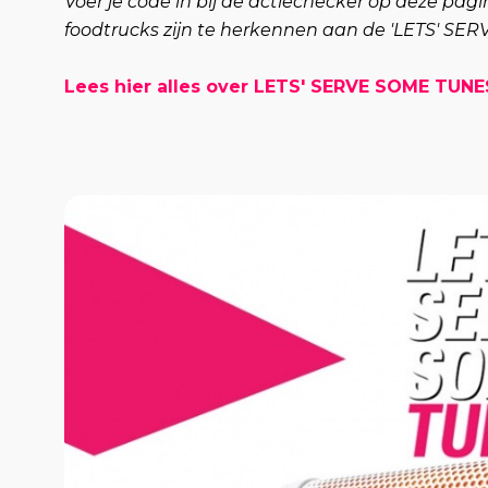
Voer je code in bij de actiechecker op deze pagi
foodtrucks zijn te herkennen aan de 'LETS' SE
Lees hier alles over LETS' SERVE SOME TUNE