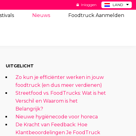
Inloggen
LAND
BE
stivals
Nieuws
Foodtruck Aanmelden
DE
ES
US
UITGELICHT
Zo kun je efficiënter werken in jouw
foodtruck (en dus meer verdienen)
Streetfood vs. FoodTrucks: Wat is het
Verschil en Waarom is het
Belangrijk?
Nieuwe hygiënecode voor horeca
De Kracht van Feedback: Hoe
Klantbeoordelingen Je FoodTruck