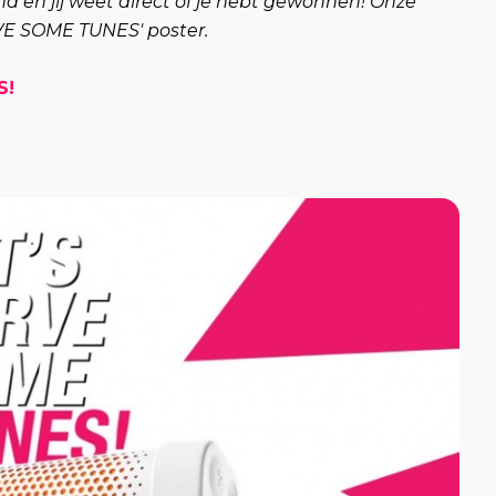
na en jij weet direct of je hebt gewonnen! Onze
RVE SOME TUNES' poster.
S!