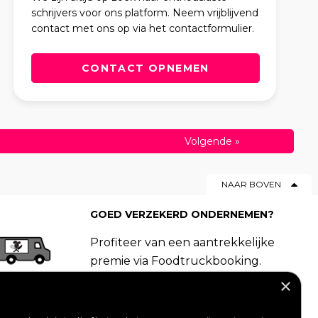
schrijvers voor ons platform. Neem vrijblijvend
contact met ons op via het contactformulier.
CONTACT OPNEMEN
Volgende
»
NAAR BOVEN
GOED VERZEKERD ONDERNEMEN?
Profiteer van een aantrekkelijke
premie via Foodtruckbooking.
Vraag een offerte aan.
×
LIKE ONS OP FACEBOOK