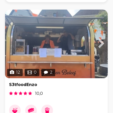
soep, een goedgevulde wrap of een warm broodje
12
0
2
S3tfoodEnzo
10,0