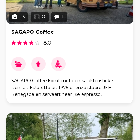
13
0
1
SAGAPO Coffee
8,0
SAGAPO Coffee komt met een karakteristieke
Renault Estafette uit 1976 óf onze stoere JEEP
Renegade en serveert heerlijke espresso,
cappuccino, flat white, thee, warme chocolademelk
en versgebakken ko