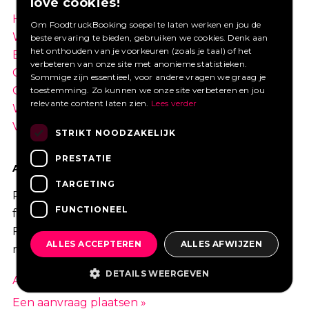
love cookies!
Home
Hoe werkt het
Om FoodtruckBooking soepel te laten werken en jou de
Wat is een foodtruck?
Festivals
beste ervaring te bieden, gebruiken we cookies. Denk aan
het onthouden van je voorkeuren (zoals je taal) of het
Bedrijfsfeest
Bruiloft
verbeteren van onze site met anonieme statistieken.
Contact
Inloggen
Sommige zijn essentieel, voor andere vragen we graag je
Overzicht
Meest gestelde vragen
toestemming. Zo kunnen we onze site verbeteren en jou
relevante content laten zien.
Lees verder
Wij werken met
Nieuws
Vacatures
STRIKT NOODZAKELIJK
PRESTATIE
AANVRAGEN
TARGETING
Plaats gratis je aanvraag waarop
FUNCTIONEEL
foodtrucks van
FoodtruckBooking.com kunnen
ALLES ACCEPTEREN
ALLES AFWIJZEN
reageren.
DETAILS WEERGEVEN
Aanvragen bekijken »
Een aanvraag plaatsen »