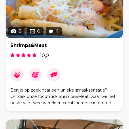
8
0
4
Shrimps&Meat
10,0
Ben je op zoek naar een unieke smaaksensatie?
Ontdek onze foodtruck Shrimps&Meat, waar we het
beste van twee werelden combineren: surf en turf
met een Grieks-Turkse twist! Wij bieden heerlijke
gegrild