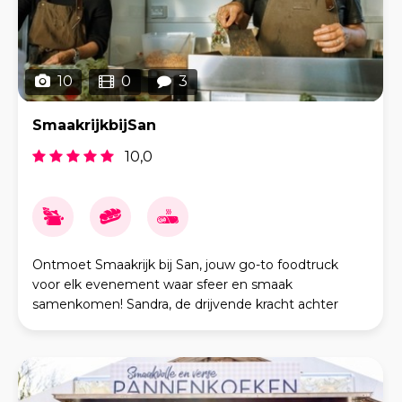
10
0
3
SmaakrijkbijSan
10,0
Ontmoet Smaakrijk bij San, jouw go-to foodtruck
voor elk evenement waar sfeer en smaak
samenkomen! Sandra, de drijvende kracht achter
deze sfeervolle saliegroene truck, brengt met plezier
een bourgond