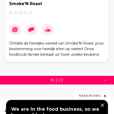
Smoke'N Roast
Ontdek de heerlijke wereld van Smoke'N Roast, jouw
bestemming voor heerlijk eten op wielen! Onze
foodtruck-familie bestaat uit twee unieke keukens:
één gespecialiseerd in authentieke, versgebakken p
1
|
2
|
3
»
NAAR BOVEN
×
We are in the food business, so we
OP DEZE WEBSITE