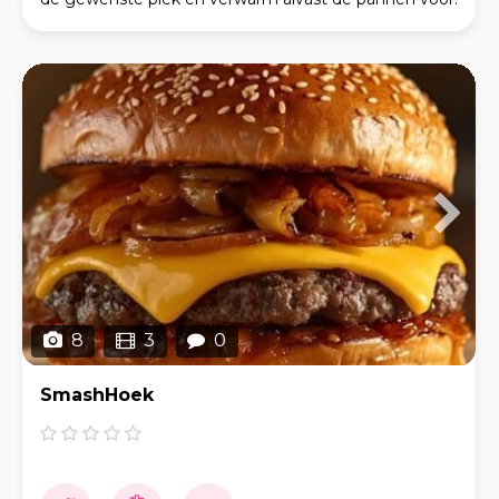
De gasten kunnen bij de foodtruck uit zes ver
8
3
0
SmashHoek