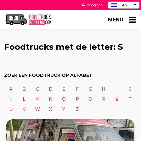
Inloggen
LAND
BE
MENU
DE
ES
US
Foodtrucks met de letter: S
ZOEK EEN FOODTRUCK OP ALFABET
A
B
C
D
E
F
G
H
I
J
K
L
M
N
O
P
Q
R
S
T
U
V
W
X
Y
Z