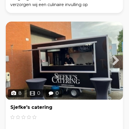
verzorgen wij een culinaire invulling op
evenementen, festivals, borrels, diners en andere
privé en z
8
0
0
Sjefke's catering