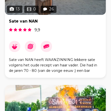
13
0
26
Sate van NAN
9,9
Sate van NAN heeft WAANZINNING lekkere sate
volgens het oude recept van haar vader. Die had in
de jaren 70 - 80 (van de vorige eeuw ;) een bar
dancing in Apeldoorn waar je op de 1e verdieping
heerlijk