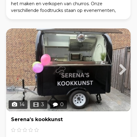
het maken en verkopen van churros. Onze
verschillende foodtrucks staan op evenementen,
markten of festivals waar we onze heerlijke goudgele
chu
14
3
0
Serena’s kookkunst