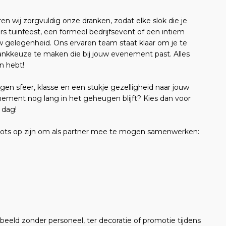
en wij zorgvuldig onze dranken, zodat elke slok die je
s tuinfeest, een formeel bedrijfsevent of een intiem
ouw gelegenheid. Ons ervaren team staat klaar om je te
rankkeuze te maken die bij jouw evenement past. Alles
n hebt!
gen sfeer, klasse en een stukje gezelligheid naar jouw
nement nog lang in het geheugen blijft? Kies dan voor
 dag!
trots op zijn om als partner mee te mogen samenwerken:
orbeeld zonder personeel, ter decoratie of promotie tijdens