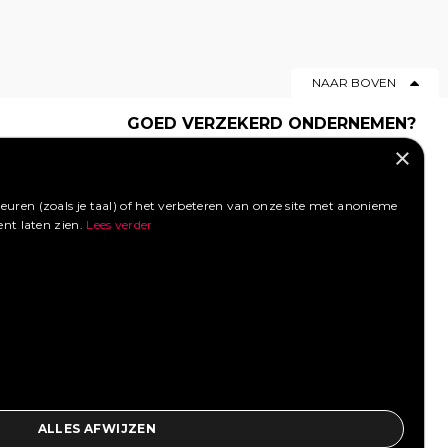
NAAR BOVEN
GOED VERZEKERD ONDERNEMEN?
×
Profiteer van een aantrekkelijke
premie via Foodtruckbooking.
Vraag een offerte aan.
uren (zoals je taal) of het verbeteren van onze site met anonieme
ent laten zien.
Lees verder
LIKE ONS OP FACEBOOK
SOCIAL MEDIA
ALLES AFWIJZEN