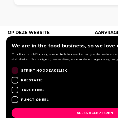
OP DEZE WEBSITE
AANVRAG
Plaats grati
Home
Hoe werkt het
We are in the food business, so we love 
aanvraag 
Wat is een
Festivals
foodtrucks
Om FoodtruckBooking soepel te laten werken en jou de beste ervari
foodtruck?
Bedrijfsfeest
Foodtruck
statistieken. Sommige zijn essentieel, voor andere vragen we graa
kunnen re
Bruiloft
Contact
Inloggen
Overzicht
STRIKT NOODZAKELIJK
Aanvragen 
Meest gestelde
Wij werken met
Een aanvra
PRESTATIE
vragen
Nieuws
TARGETING
Vacatures
FUNCTIONEEL
ALLES ACCEPTEREN