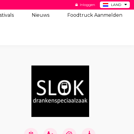
Inloggen
LAND
BE
stivals
Nieuws
Foodtruck Aanmelden
DE
ES
US