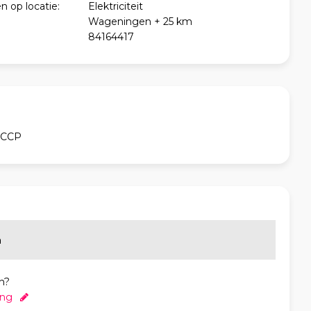
n op locatie:
Elektriciteit
Wageningen + 25 km
84164417
ACCP
n
n?
ing