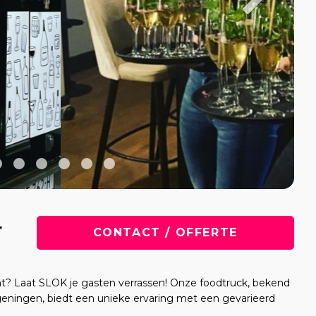
r
CONTACT / OFFERTE
nt? Laat SLOK je gasten verrassen! Onze foodtruck, bekend
ningen, biedt een unieke ervaring met een gevarieerd