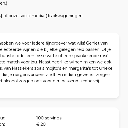
en.)
k] of onze social media @slokwageningen
ebben we voor iedere fijnproever wat wils! Geniet van
lecteerde wijnen die bij elke gelegenheid passen. Of je
obuuste rode, een frisse witte of een sprankelende rosé,
cte match voor jou. Naast heerlijke wijnen mixen we ook
s, van klassiekers zoals mojito's en margarita’s tot unieke
s die je nergens anders vindt. En indien gewenst zorgen
t alcohol zorgen ook voor een passend alcoholvrij
ur:
100 servings
on:
€ 20