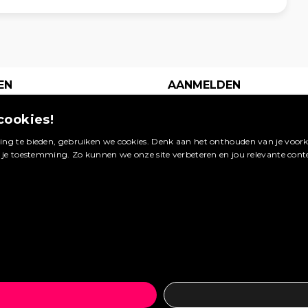
EN
AANMELDEN
s je
Een digitaal
cookies!
waarop
visitekaartje op dé
 van
site in jouw
ng te bieden, gebruiken we cookies. Denk aan het onthouden van je voorke
Booking.com
vakgebied. Meld je
g je toestemming. Zo kunnen we onze site verbeteren en jou relevante cont
ageren.
nu aan en profiteer
van de vele
bekijken »
voordelen.
ag plaatsen »
Maak een account aan »
Wat zijn de voordelen? »