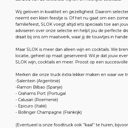
Wij geloven in kwaliteit en gezelligheid. Daarom selecter
neemt een klein feestje is. Of het nu gaat om een zomer
familiefeest, SLOK voegt altijd iets speciaals toe aan j
adviseren over onze selectie en helpt jou de perfecte d
draait bij ons om maatwerk, waar jij de touwtjes in hande
Maar SLOK is meer dan alleen wijn en cocktails. We bren
locatie, geheel op maat geserveerd. Wil je dat jouw eve
SLOK wijn, cocktails en meer. Proost op een succesvolle
Merken die onze truck éxtra lekker maken en waar we 
-Salentein (Argentinië)
-Ramon Bilbao (Spanje)
- Grahams Port (Portugal
- Calusari (Roemenië)
- Epicuro (Italië)
- Bollinger Champagne (Frankrijk)
(Eventueel is onze foodtruck ook ''kaal'' te huren, bijvo