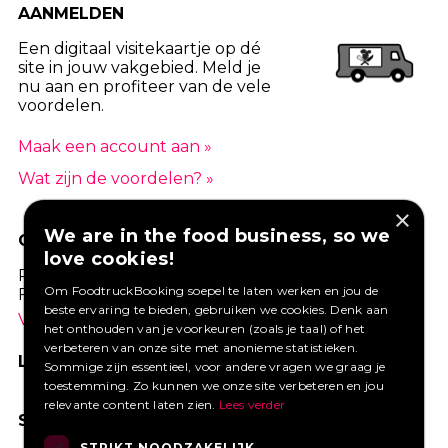
AANMELDEN
Een digitaal visitekaartje op dé
site in jouw vakgebied. Meld je
nu aan en profiteer van de vele
voordelen.
Maak een account aan »
Wat zijn de voordelen? »
×
We are in the food business, so we
GOED VERZEKERD ONDERNEMEN?
love cookies!
Profiteer van een aantrekkelijke premie via
Om FoodtruckBooking soepel te laten werken en jou de
Foodtruckbooking.
beste ervaring te bieden, gebruiken we cookies. Denk aan
Vraag een offerte aan.
het onthouden van je voorkeuren (zoals je taal) of het
verbeteren van onze site met anonieme statistieken.
LIKE ONS OP FACEBOOK
Sommige zijn essentieel, voor andere vragen we graag je
toestemming. Zo kunnen we onze site verbeteren en jou
relevante content laten zien.
Lees verder
SOCIAL MEDIA
STRIKT NOODZAKELIJK