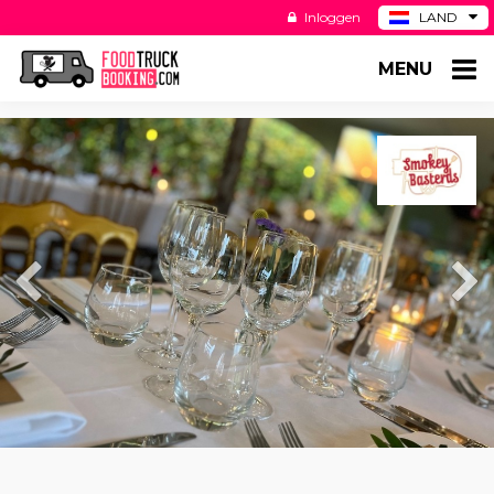
Inloggen
LAND
BE
MENU
DE
ES
US