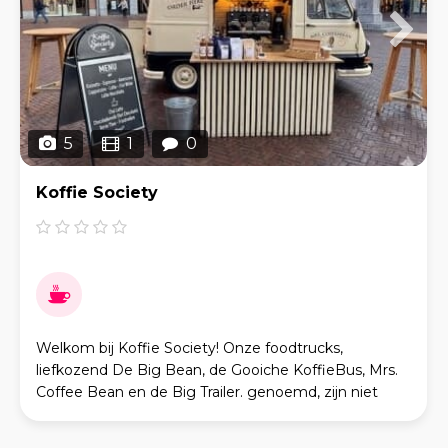
5
1
0
Koffie Society
Welkom bij Koffie Society! Onze foodtrucks,
liefkozend De Big Bean, de Gooiche KoffieBus, Mrs.
Coffee Bean en de Big Trailer. genoemd, zijn niet
zomaar koffie concepten. Allemaal vanuit deze
sfeervol