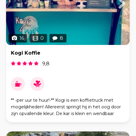
16
0
8
Kogi Koffie
9,8
** -per uur te huur!-** Kogi is een koffietruck met
mogelijkheden! Allereerst springt hij in het oog door
zijn opvallende kleur. De kar is klein en wendbaar
maar van binnen verassend groot! De kar is