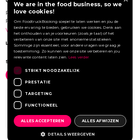
GOED VERZEKERD ONDERNEMEN?
We are in the food business, so we
love cookies!
Profiteer van een aantrekkelijke premie via
Foodtruckbooking.
Om FoodtruckBooking soepel te laten werken en jou de
beste ervaring te bieden, gebruiken we cookies. Denk aan
Vraag een offerte aan.
het onthouden van je voorkeuren (zoals je taal) of het
verbeteren van onze site met anonieme statistieken.
LIKE ONS OP FACEBOOK
Sommige zijn essentieel, voor andere vragen we graag je
toestemming. Zo kunnen we onze site verbeteren en jou
relevante content laten zien.
Lees verder
SOCIAL MEDIA
STRIKT NOODZAKELIJK
PRESTATIE
TARGETING
FUNCTIONEEL
ALLES ACCEPTEREN
ALLES AFWIJZEN
DETAILS WEERGEVEN