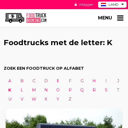
Inloggen
LAND
BE
MENU
DE
ES
US
Foodtrucks met de letter: K
ZOEK EEN FOODTRUCK OP ALFABET
A
B
C
D
E
F
G
H
I
J
K
L
M
N
O
P
Q
R
S
T
U
V
W
X
Y
Z