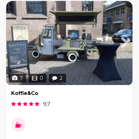
7
0
2
Koffie&Co
9,7