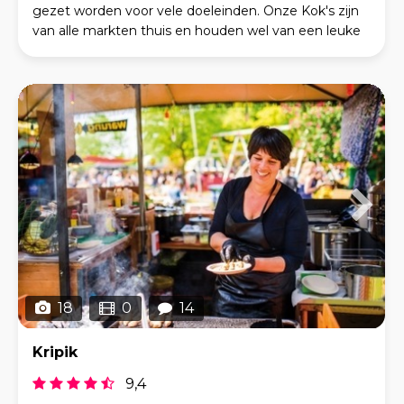
gezet worden voor vele doeleinden. Onze Kok's zijn
van alle markten thuis en houden wel van een leuke
uitdaging! De binnenkant van onze foodtruck is vo
18
0
14
Kripik
9,4