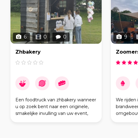
6
0
0
9
Zhbakery
Zoomers
Een foodtruck van zhbakery wanneer
We rijden
u op zoek bent naar een originele,
brandweer,
smakelijke invulling van uw event,
omgebouw
bedrijfsfeest of feest ? Bij zhbakery
foodtruck.
bent u aan het juiste adres.
een grote
Zhbakery heeft ruime er
hout gesto