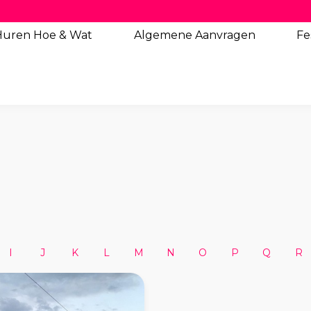
Huren Hoe & Wat
Algemene
Aanvragen
Fe
I
J
K
L
M
N
O
P
Q
R