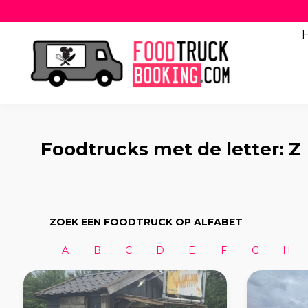
Foodtrucks met de letter: Z
ZOEK EEN FOODTRUCK OP ALFABET
A
B
C
D
E
F
G
H