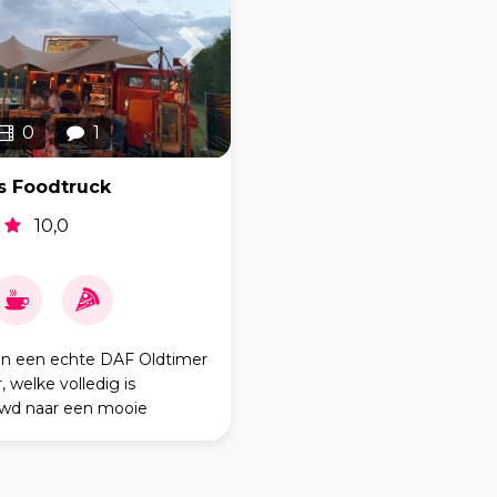
0
1
 Foodtruck
10,0
 in een echte DAF Oldtimer
 welke volledig is
d naar een mooie
 Centraal in het midden is
 Italiaanse steenoven, met
okt, voor de heerlijkste pi