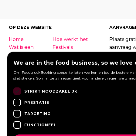
OP DEZE WEBSITE
AANVRAGE
Home
Hoe werkt het
Plaats grati
Wat is een
Festivals
aanvraag 
foodtruck?
Bedrijfsfeest
foodtrucks
We are in the food business, so we love 
Bruiloft
Contact
Foodtruck
Inloggen
Overzicht
kunnen re
Om FoodtruckBooking soepel te laten werken en jou de beste ervari
Meest gestelde
Wij werken met
statistieken. Sommige zijn essentieel, voor andere vragen we graa
Aanvragen 
vragen
Nieuws
Een aanvra
STRIKT NOODZAKELIJK
Vacatures
PRESTATIE
TARGETING
FUNCTIONEEL