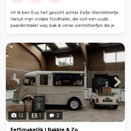
Hi! Ik ben Eva, het gezicht achter Eefje Wentelteefje.
Vanuit mijn vrolijke foodtrailer, die ooit een oude
paardentrailer was, bak ik verse wentelteefjes die je
even terugbrengen naar vroeger. De geur
12
1
2
EefSmakelijk | Bakkie & Zo