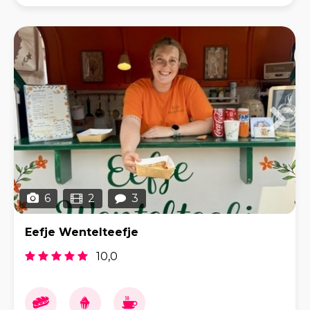
foodtrucks. Van oude brandweerauto's klein & groot
6
2
3
Eefje Wentelteefje
10,0