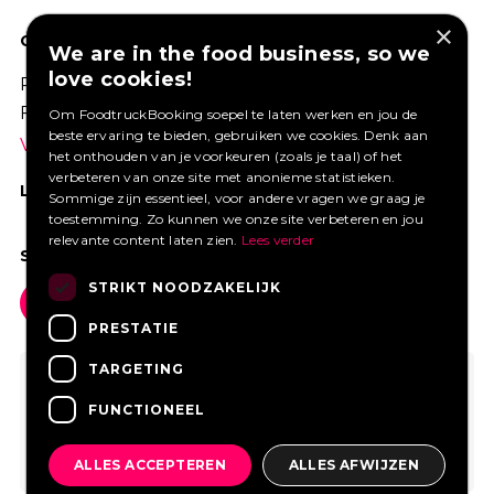
×
GOED VERZEKERD ONDERNEMEN?
We are in the food business, so we
love cookies!
Profiteer van een aantrekkelijke premie via
Foodtruckbooking.
Om FoodtruckBooking soepel te laten werken en jou de
beste ervaring te bieden, gebruiken we cookies. Denk aan
Vraag een offerte aan.
het onthouden van je voorkeuren (zoals je taal) of het
verbeteren van onze site met anonieme statistieken.
LIKE ONS OP FACEBOOK
Sommige zijn essentieel, voor andere vragen we graag je
toestemming. Zo kunnen we onze site verbeteren en jou
relevante content laten zien.
Lees verder
SOCIAL MEDIA
STRIKT NOODZAKELIJK
PRESTATIE
TARGETING
FUNCTIONEEL
ALLES ACCEPTEREN
ALLES AFWIJZEN