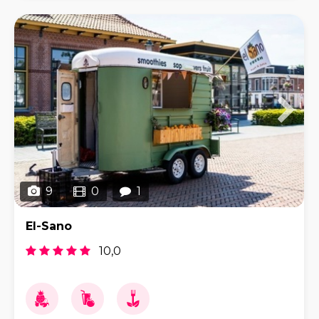
geïmporteer
9
0
1
El-Sano
10,0