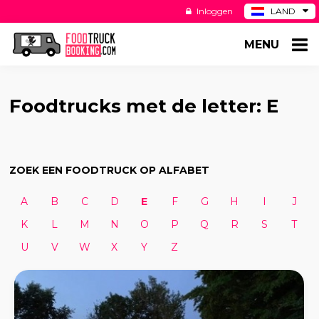
Inloggen
LAND
BE
MENU
DE
ES
US
Foodtrucks met de letter: E
ZOEK EEN FOODTRUCK OP ALFABET
A
B
C
D
E
F
G
H
I
J
K
L
M
N
O
P
Q
R
S
T
U
V
W
X
Y
Z