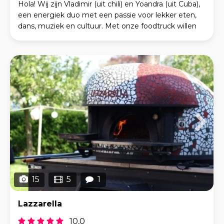
Hola! Wij zijn Vladimir (uit chili) en Yoandra (uit Cuba),
een energiek duo met een passie voor lekker eten,
dans, muziek en cultuur. Met onze foodtruck willen
we de zon, smaken en gezelligheid van he
15
5
1
Lazzarella
10,0