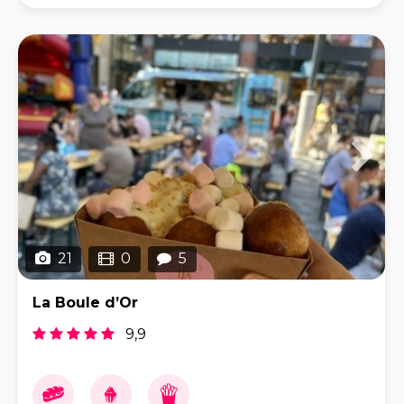
Middle Eastern fusion foodbeleving vanuit Amsterd
21
0
5
La Boule d’Or
9,9