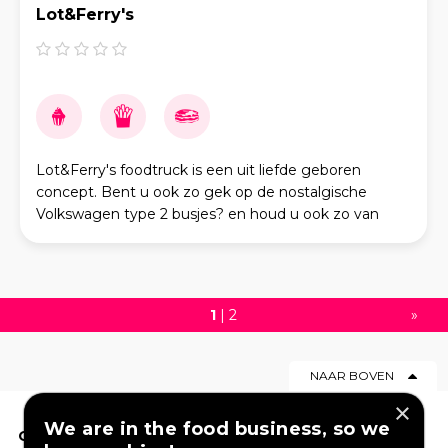
Lot&Ferry's
Lot&Ferry's foodtruck is een uit liefde geboren
concept. Bent u ook zo gek op de nostalgische
Volkswagen type 2 busjes? en houd u ook zo van
ambachtelijk gemaakt schepijs? Wij brengen dit
samen met
1
|
2
»
NAAR BOVEN
×
We are in the food business, so we
OP DEZE WEBSITE