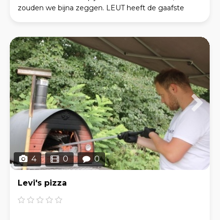
zouden we bijna zeggen. LEUT heeft de gaafste
koffietrucks die je je kunt voorstellen. We hebben
oude
4
0
0
Levi's pizza