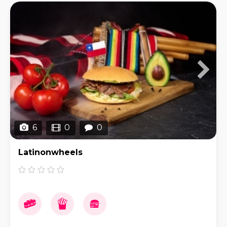
6
0
0
Latinonwheels