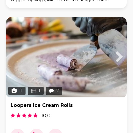
tortilla's, om je zo de beste authentieke taco's
11
1
2
Loopers Ice Cream Rolls
10,0