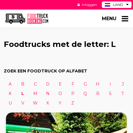
Inloggen
LAND
BE
MENU
DE
ES
US
Foodtrucks met de letter: L
ZOEK EEN FOODTRUCK OP ALFABET
A
B
C
D
E
F
G
H
I
J
K
L
M
N
O
P
Q
R
S
T
U
V
W
X
Y
Z