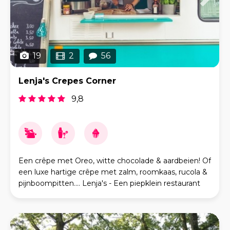
19
2
56
Lenja's Crepes Corner
9,8
Een crêpe met Oreo, witte chocolade & aardbeien! Of
een luxe hartige crêpe met zalm, roomkaas, rucola &
pijnboompitten.... Lenja's - Een piepklein restaurant
op wielen waar de heerlijkste gerechten