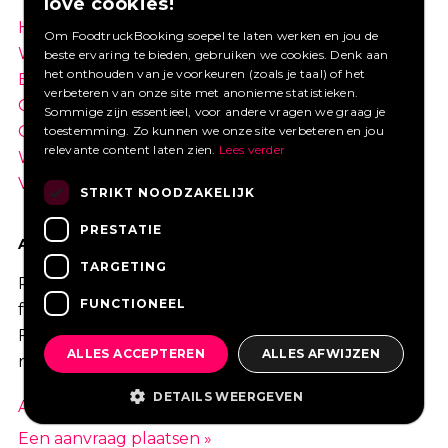
love cookies!
Home
Hoe werkt het
Om FoodtruckBooking soepel te laten werken en jou de
Wat is een foodtruck?
Festivals
beste ervaring te bieden, gebruiken we cookies. Denk aan
het onthouden van je voorkeuren (zoals je taal) of het
Bedrijfsfeest
Bruiloft
verbeteren van onze site met anonieme statistieken.
Contact
Inloggen
Sommige zijn essentieel, voor andere vragen we graag je
Overzicht
Meest gestelde vragen
toestemming. Zo kunnen we onze site verbeteren en jou
relevante content laten zien.
Lees verder
Wij werken met
Nieuws
Vacatures
STRIKT NOODZAKELIJK
PRESTATIE
AANVRAGEN
TARGETING
Plaats gratis je aanvraag waarop
FUNCTIONEEL
foodtrucks van
FoodtruckBooking.com kunnen
ALLES ACCEPTEREN
ALLES AFWIJZEN
reageren.
DETAILS WEERGEVEN
Aanvragen bekijken »
Een aanvraag plaatsen »