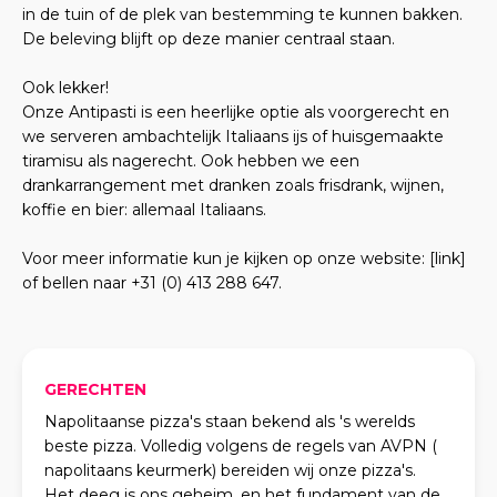
in de tuin of de plek van bestemming te kunnen bakken.
De beleving blijft op deze manier centraal staan.
Ook lekker!
Onze Antipasti is een heerlijke optie als voorgerecht en
we serveren ambachtelijk Italiaans ijs of huisgemaakte
tiramisu als nagerecht. Ook hebben we een
drankarrangement met dranken zoals frisdrank, wijnen,
koffie en bier: allemaal Italiaans.
Voor meer informatie kun je kijken op onze website: [link]
of bellen naar +31 (0) 413 288 647.
GERECHTEN
Napolitaanse pizza's staan bekend als 's werelds
beste pizza. Volledig volgens de regels van AVPN (
napolitaans keurmerk) bereiden wij onze pizza's.
Het deeg is ons geheim, en het fundament van de