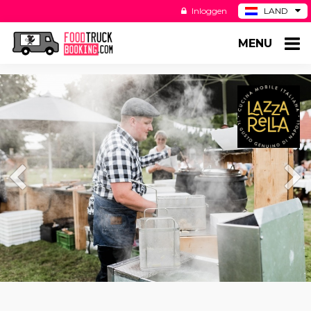
Inloggen
LAND
BE
MENU
DE
ES
US