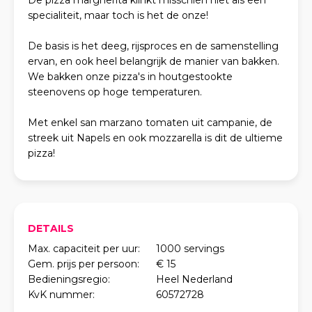
De pizza margherita klinkt misschien niet als een
specialiteit, maar toch is het de onze!
De basis is het deeg, rijsproces en de samenstelling
ervan, en ook heel belangrijk de manier van bakken.
We bakken onze pizza's in houtgestookte
steenovens op hoge temperaturen.
Met enkel san marzano tomaten uit campanie, de
streek uit Napels en ook mozzarella is dit de ultieme
pizza!
DETAILS
Max. capaciteit per uur:
1000 servings
Gem. prijs per persoon:
€ 15
Bedieningsregio:
Heel Nederland
KvK nummer:
60572728