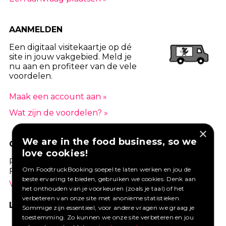
AANMELDEN
Een digitaal visitekaartje op dé
site in jouw vakgebied. Meld je
nu aan en profiteer van de vele
voordelen.
Maak een account aan »
Wat zijn de voordelen? »
×
We are in the food business, so we
GOED VERZEKERD ONDERNEMEN?
love cookies!
Profiteer van een aantrekkelijke premie via
Om FoodtruckBooking soepel te laten werken en jou de
Foodtruckbooking.
beste ervaring te bieden, gebruiken we cookies. Denk aan
Vraag een offerte aan.
het onthouden van je voorkeuren (zoals je taal) of het
verbeteren van onze site met anonieme statistieken.
LIKE ONS OP FACEBOOK
Sommige zijn essentieel, voor andere vragen we graag je
toestemming. Zo kunnen we onze site verbeteren en jou