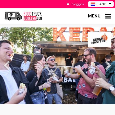
Inloggen
LAND
BE
MENU
DE
ES
US