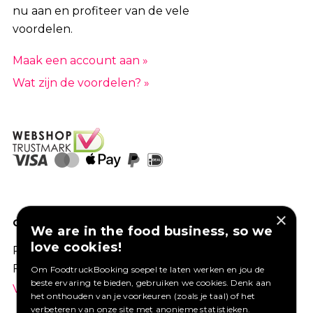
nu aan en profiteer van de vele
voordelen.
Maak een account aan »
Wat zijn de voordelen? »
×
GOED VERZEKERD ONDERNEMEN?
We are in the food business, so we
love cookies!
Profiteer van een aantrekkelijke premie via
Foodtruckbooking.
Om FoodtruckBooking soepel te laten werken en jou de
beste ervaring te bieden, gebruiken we cookies. Denk aan
Vraag een offerte aan.
het onthouden van je voorkeuren (zoals je taal) of het
verbeteren van onze site met anonieme statistieken.