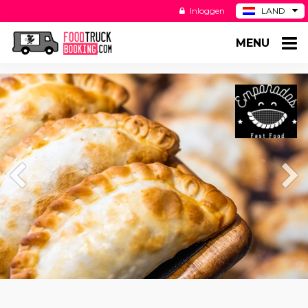
Inloggen
LAND
BE
MENU
DE
ES
US