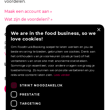
voordelen.
Maak een account aan »
Wat zijn de voordelen? »
×
We are in the food business, so we
GOED VERZEKERD ONDERNEMEN?
love cookies!
Profiteer van een aantrekkelijke premie via
Om FoodtruckBooking soepel te laten werken en jou de
Foodtruckbooking.
beste ervaring te bieden, gebruiken we cookies. Denk aan
Vraag een offerte aan.
het onthouden van je voorkeuren (zoals je taal) of het
verbeteren van onze site met anonieme statistieken.
LIKE ONS OP FACEBOOK
Sommige zijn essentieel, voor andere vragen we graag je
toestemming. Zo kunnen we onze site verbeteren en jou
relevante content laten zien.
Lees verder
SOCIAL MEDIA
STRIKT NOODZAKELIJK
PRESTATIE
TARGETING