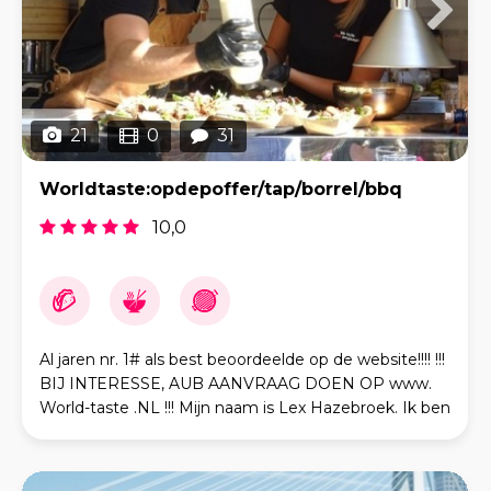
21
0
31
Worldtaste:opdepoffer/tap/borrel/bbq
10,0
Al jaren nr. 1# als best beoordeelde op de website!!!! !!!
BIJ INTERESSE, AUB AANVRAAG DOEN OP www.
World-taste .NL !!! Mijn naam is Lex Hazebroek. Ik ben
geboren en getogen in Amersfoort en heb v