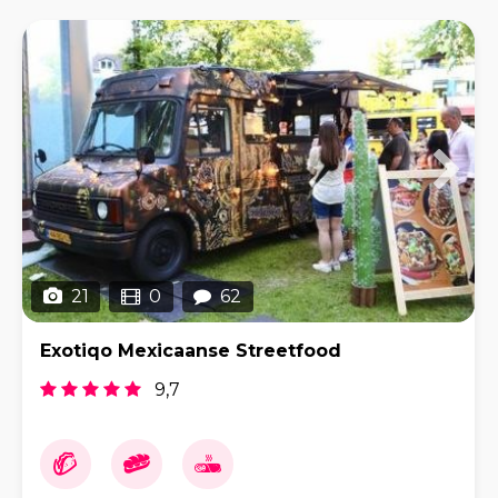
bezorgplatfor
21
0
62
Exotiqo Mexicaanse Streetfood
9,7