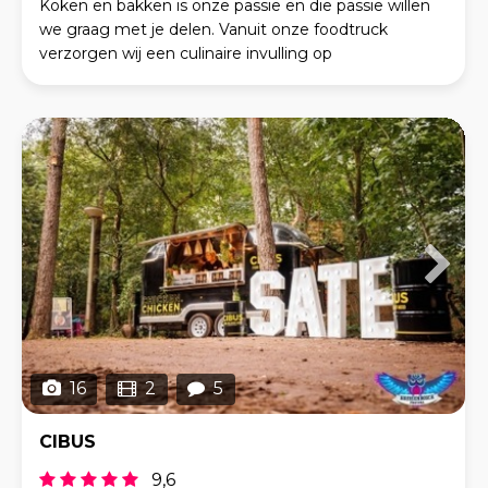
Koken en bakken is onze passie en die passie willen
we graag met je delen. Vanuit onze foodtruck
verzorgen wij een culinaire invulling op
evenementen, festivals, borrels, diners en andere
privé en z
16
2
5
CIBUS
9,6