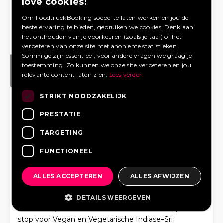
love cookies!
Om FoodtruckBooking soepel te laten werken en jou de
beste ervaring te bieden, gebruiken we cookies. Denk aan
het onthouden van je voorkeuren (zoals je taal) of het
verbeteren van onze site met anonieme statistieken.
Sommige zijn essentieel, voor andere vragen we graag je
toestemming. Zo kunnen we onze site verbeteren en jou
relevante content laten zien.
Lees verder
STRIKT NOODZAKELIJK
11
0
4
PRESTATIE
Coffee Chaai Chaat
TARGETING
9,8
FUNCTIONEEL
ALLES ACCEPTEREN
ALLES AFWIJZEN
DETAILS WEERGEVEN
Welkom bij de Coffee Chaai Chaat foodtruck, jouw
stop voor Vegan en Vegetarische Indiase–Sri