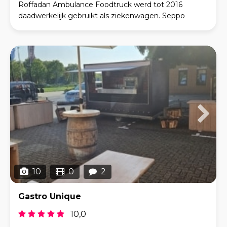
Roffadan Ambulance Foodtruck werd tot 2016
daadwerkelijk gebruikt als ziekenwagen. Seppo
Weijling en Remco Castens plaatsten er een nieuwe
keuken in
10
0
2
Gastro Unique
10,0