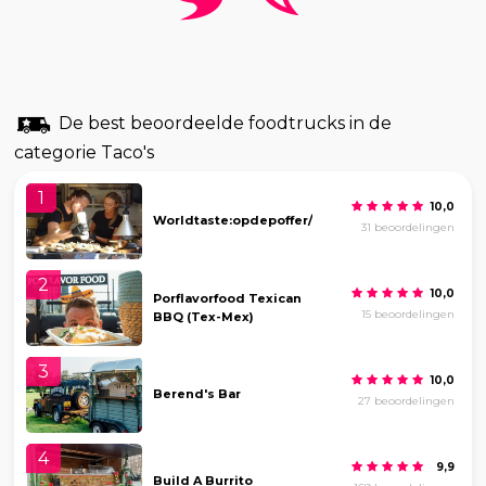
De best beoordeelde foodtrucks in de
categorie Taco's
1
10,0
Worldtaste:opdepoffer/tap/borrel/bbq
31 beoordelingen
2
10,0
Porflavorfood Texican
15 beoordelingen
BBQ (Tex-Mex)
3
10,0
Berend's Bar
27 beoordelingen
4
9,9
Build A Burrito