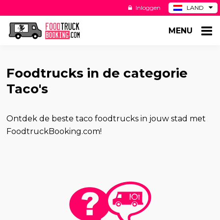
Inloggen
LAND
BE
MENU
DE
ES
US
Foodtrucks in de categorie
Taco's
Ontdek de beste taco foodtrucks in jouw stad met
FoodtruckBooking.com!