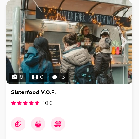
8
0
13
Sisterfood V.O.F.
10,0