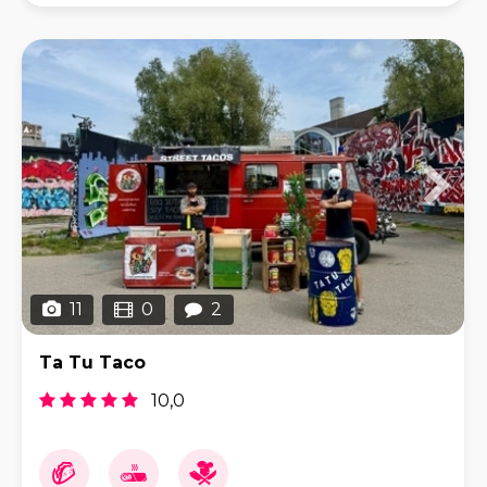
11
0
2
Ta Tu Taco
10,0