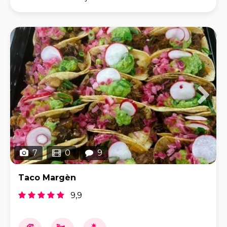
kaas quesadilla’s, dagverse nacho’s met romige,
7
0
9
Taco Margèn
9,9