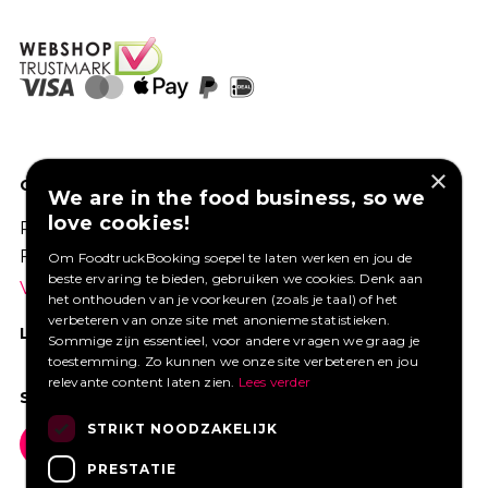
×
GOED VERZEKERD ONDERNEMEN?
We are in the food business, so we
love cookies!
Profiteer van een aantrekkelijke premie via
Foodtruckbooking.
Om FoodtruckBooking soepel te laten werken en jou de
beste ervaring te bieden, gebruiken we cookies. Denk aan
Vraag een offerte aan.
het onthouden van je voorkeuren (zoals je taal) of het
verbeteren van onze site met anonieme statistieken.
LIKE ONS OP FACEBOOK
Sommige zijn essentieel, voor andere vragen we graag je
toestemming. Zo kunnen we onze site verbeteren en jou
relevante content laten zien.
Lees verder
SOCIAL MEDIA
STRIKT NOODZAKELIJK
PRESTATIE