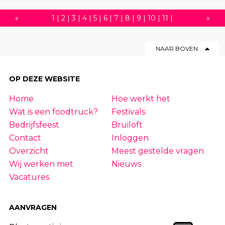
«
1
|
2
|
3
|
4
|
5
|
6
|
7
|
8
|
9
|
10
|
11
|
»
12
|
13
|
14
|
15
|
16
|
17
|
18
|
19
|
20
|
NAAR BOVEN
21
|
22
|
23
|
24
|
25
|
26
|
27
|
28
|
29
|
30
|
31
|
32
|
33
|
34
|
35
|
36
|
37
|
OP DEZE WEBSITE
38
|
39
|
40
|
41
|
42
|
43
|
44
|
45
|
Home
Hoe werkt het
46
|
47
|
48
|
49
|
50
|
51
|
52
|
53
|
54
Wat is een foodtruck?
Festivals
|
55
|
56
|
57
|
58
|
59
|
60
|
61
|
62
|
63
Bedrijfsfeest
Bruiloft
Contact
Inloggen
Overzicht
Meest gestelde vragen
Wij werken met
Nieuws
Vacatures
AANVRAGEN