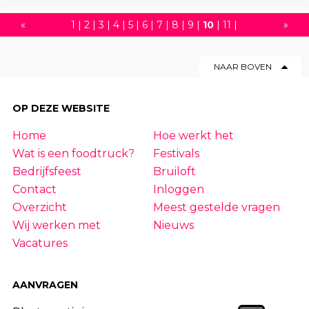
«
1
|
2
|
3
|
4
|
5
|
6
|
7
|
8
|
9
|
10
|
11
|
»
12
|
13
|
14
|
15
|
16
|
17
|
18
|
19
|
20
|
NAAR BOVEN
21
|
22
|
23
|
24
|
25
|
26
|
27
|
28
|
29
|
30
|
31
|
32
|
33
|
34
|
35
|
36
|
37
|
OP DEZE WEBSITE
38
|
39
|
40
|
41
|
42
|
43
|
44
|
45
|
Home
Hoe werkt het
46
|
47
|
48
|
49
|
50
|
51
|
52
|
53
|
54
Wat is een foodtruck?
Festivals
|
55
|
56
|
57
|
58
|
59
|
60
|
61
|
62
|
63
Bedrijfsfeest
Bruiloft
Contact
Inloggen
Overzicht
Meest gestelde vragen
Wij werken met
Nieuws
Vacatures
AANVRAGEN