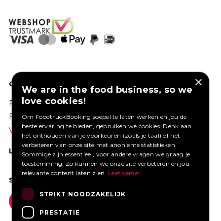
×
GOED VERZEKERD ONDERNEMEN?
We are in the food business, so we
love cookies!
Profiteer van een aantrekkelijke premie via
Foodtruckbooking.
Om FoodtruckBooking soepel te laten werken en jou de
beste ervaring te bieden, gebruiken we cookies. Denk aan
Vraag een offerte aan.
het onthouden van je voorkeuren (zoals je taal) of het
verbeteren van onze site met anonieme statistieken.
LIKE ONS OP FACEBOOK
Sommige zijn essentieel, voor andere vragen we graag je
toestemming. Zo kunnen we onze site verbeteren en jou
relevante content laten zien.
Lees verder
SOCIAL MEDIA
STRIKT NOODZAKELIJK
PRESTATIE