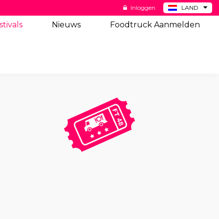
Inloggen
LAND
BE
stivals
Nieuws
Foodtruck Aanmelden
DE
ES
US