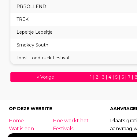
RRROLLEND
TREK
Lepeltje Lepeltje
Smokey South
Toost Foodtruck Festival
«
Vorige
1
|
2
|
3
|
4
|
5
|
6
|
7
|
30
|
31
|
32
|
33
|
34
|
3
OP DEZE WEBSITE
AANVRAGE
Home
Hoe werkt het
Plaats grati
Wat is een
Festivals
aanvraag 
foodtruck?
Bedrijfsfeest
foodtrucks