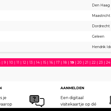
Den Haag
Maastricht
Dordrecht
Geleen
Hendrik I
8
|
9
|
10
|
11
|
12
|
13
|
14
|
15
|
16
|
17
|
18
|
19
|
20
|
21
|
22
|
23
|
24
5
|
36
|
37
|
38
|
39
|
40
|
41
|
42
|
43
|
44
|
45
|
46
|
47
|
48
|
49
|
56
|
57
|
58
|
59
|
60
|
61
|
62
|
63
N
AANMELDEN
s je
Een digitaal
waarop
visitekaartje op dé
 van
site in jouw