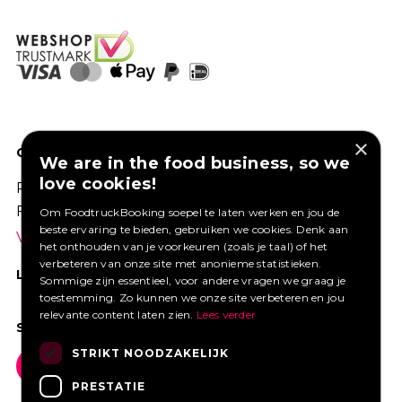
×
GOED VERZEKERD ONDERNEMEN?
We are in the food business, so we
love cookies!
Profiteer van een aantrekkelijke premie via
Foodtruckbooking.
Om FoodtruckBooking soepel te laten werken en jou de
beste ervaring te bieden, gebruiken we cookies. Denk aan
Vraag een offerte aan.
het onthouden van je voorkeuren (zoals je taal) of het
verbeteren van onze site met anonieme statistieken.
LIKE ONS OP FACEBOOK
Sommige zijn essentieel, voor andere vragen we graag je
toestemming. Zo kunnen we onze site verbeteren en jou
relevante content laten zien.
Lees verder
SOCIAL MEDIA
STRIKT NOODZAKELIJK
PRESTATIE