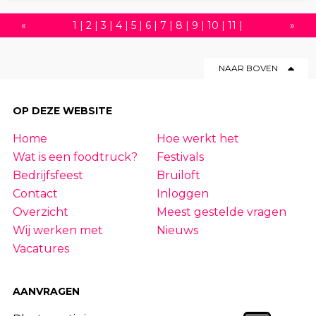
«
1
|
2
|
3
|
4
|
5
|
6
|
7
|
8
|
9
|
10
|
11
|
»
12
|
13
|
14
|
15
|
16
|
17
|
18
|
19
|
20
|
NAAR BOVEN
21
|
22
|
23
|
24
|
25
|
26
|
27
|
28
|
29
|
30
|
31
|
32
|
33
|
34
|
35
|
36
|
37
|
OP DEZE WEBSITE
38
|
39
|
40
|
41
|
42
|
43
|
44
|
45
|
Home
Hoe werkt het
46
|
47
|
48
|
49
|
50
|
51
|
52
|
53
|
54
Wat is een foodtruck?
Festivals
|
55
|
56
|
57
|
58
|
59
|
60
|
61
|
62
|
63
Bedrijfsfeest
Bruiloft
Contact
Inloggen
Overzicht
Meest gestelde vragen
Wij werken met
Nieuws
Vacatures
AANVRAGEN