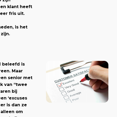
en klant heeft
r fris uit.
eden, is het
zijn.
l beleefd is
reen. Maar
een senior met
uik van “twee
aren bij
een ‘excuses
er is dan ze
 alleen om