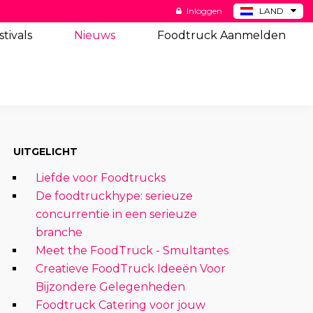
Inloggen
LAND
BE
stivals
Nieuws
Foodtruck Aanmelden
DE
ES
US
UITGELICHT
Liefde voor Foodtrucks
De foodtruckhype: serieuze
concurrentie in een serieuze
branche
Meet the FoodTruck - Smultantes
Creatieve FoodTruck Ideeën Voor
Bijzondere Gelegenheden
Foodtruck Catering voor jouw