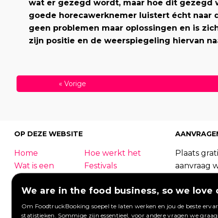
wat er gezegd wordt, maar hoe dit gezegd 
goede horecawerknemer luistert écht naar de
geen problemen maar oplossingen en is zic
zijn positie en de weerspiegeling hiervan na
«
Vorige
OP DEZE WEBSITE
AANVRAGE
Home
Hoe werkt het
Plaats grati
Wat is een
Festivals
aanvraag 
foodtruck?
Bedrijfsfeest
foodtrucks
We are in the food business, so we love 
Bruiloft
Contact
Foodtruck
Inloggen
Overzicht
kunnen re
Om FoodtruckBooking soepel te laten werken en jou de beste ervari
statistieken. Sommige zijn essentieel, voor andere vragen we graa
Meest gestelde
Wij werken met