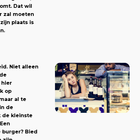
omt. Dat wil
r zal moeten
ijn plaats is
n.
id. Niet alleen
nde
 hier
ok op
aar al te
in de
 de kleinste
 Een
e burger? Bied
 zijn