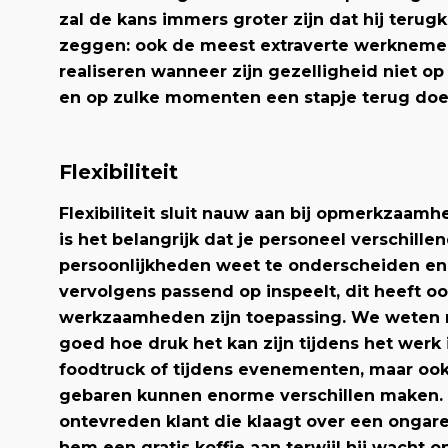
zal de kans immers groter zijn dat hij terugk
zeggen: ook de meest extraverte werkneme
realiseren wanneer zijn gezelligheid niet op z
en op zulke momenten een stapje terug doe
Flexibiliteit
Flexibiliteit sluit nauw aan bij opmerkzaamhe
is het belangrijk dat je personeel verschille
persoonlijkheden weet te onderscheiden en
vervolgens passend op inspeelt, dit heeft o
werkzaamheden zijn toepassing. We weten m
goed hoe druk het kan zijn tijdens het werk 
foodtruck of tijdens evenementen, maar ook
gebaren kunnen enorme verschillen maken.
ontevreden klant die klaagt over een ongar
hem een gratis koffie aan terwijl hij wacht op