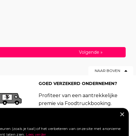
Volgende
»
NAAR BOVEN
GOED VERZEKERD ONDERNEMEN?
Profiteer van een aantrekkelijke
premie via Foodtruckbooking.
Vraag een offerte aan.
×
LIKE ONS OP FACEBOOK
uren (zoals je taal) of het verbeteren van onze site met anonieme
ent laten zien.
Lees verder