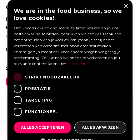
×
GOED VERZEKERD ONDERNEMEN?
We are in the food business, so we
love cookies!
Profiteer van een aantrekkelijke premie via
Foodtruckbooking.
Om FoodtruckBooking soepel te laten werken en jou de
beste ervaring te bieden, gebruiken we cookies. Denk aan
Vraag een offerte aan.
het onthouden van je voorkeuren (zoals je taal) of het
verbeteren van onze site met anonieme statistieken.
LIKE ONS OP FACEBOOK
Sommige zijn essentieel, voor andere vragen we graag je
toestemming. Zo kunnen we onze site verbeteren en jou
relevante content laten zien.
Lees verder
SOCIAL MEDIA
STRIKT NOODZAKELIJK
PRESTATIE
TARGETING
FUNCTIONEEL
ALLES ACCEPTEREN
ALLES AFWIJZEN